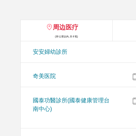
周边医疗
(30 公里以内, 共 6 笔)
安安婦幼診所
奇美医院
國泰功醫診所(國泰健康管理台
南中心)