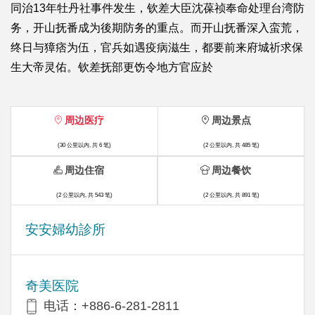
同治13年牡丹社事件发生，钦差大臣沈葆祯奉命处理台湾防
务，开山抚番成为後期防务的重点。而开山抚番深入蛮荒，
终日与獐痞为伍，官兵如遇疫病滋生，都要前来府城祈求保
生大帝灵佑。钦差抚部更饬令地方官应於
周边医疗
周边景点
(30 公里以内, 共 6 笔)
(2 公里以内, 共 485 笔)
周边住宿
周边餐饮
(2 公里以内, 共 543 笔)
(2 公里以内, 共 891 笔)
安安婦幼診所
奇美医院
电话：+886-6-281-2811