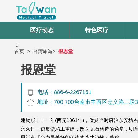
医疗动态
特色医疗
:::
首页
台湾旅游
报恩堂
报恩堂
电话：886-6-2267151
地址：700 700台南市中西区忠义路二段3
建於咸丰十一年(西元1861年)，位於当时府治东安坊
永久计，仍集赀鸠工重建，改为瓦石构造的斋堂，明治二
恩堂有「台南最美好的传统木造建筑物」美称。