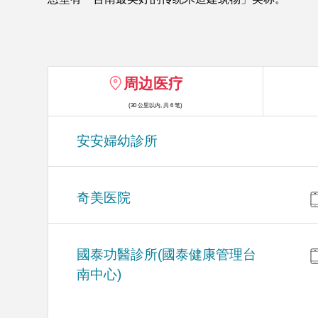
周边医疗
(30 公里以内, 共 6 笔)
安安婦幼診所
奇美医院
國泰功醫診所(國泰健康管理台
南中心)