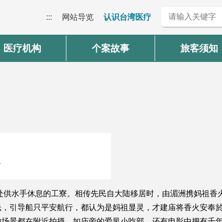
:::
网站导览
认识台湾医疗
医疗机构
个案故事
旅客须知
号
一处供水手休息的工寮。相传先民自大陆移居时，由湄洲携妈祖香
光，引导船只平安航行，都认为是妈祖显灵，才建庙将香火安奉
的场景都在附近拍摄，如庙旁的爱凤小吃部，还有电影中拥有千