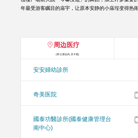
年最受游客瞩目的庙宇，让原本安静的小庙埕变得热
周边医疗
(30 公里以内, 共 6 笔)
安安婦幼診所
奇美医院
國泰功醫診所(國泰健康管理台
南中心)