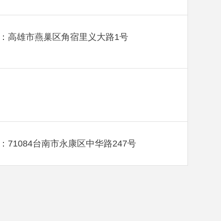
：高雄市燕巢区角宿里义大路1号
：71084台南市永康区中华路247号