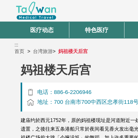
医疗动态
特色医疗
:::
首页
台湾旅游
妈祖楼天后宫
妈祖楼天后宫
电话：886-6-2206946
地址：700 台南市700中西区忠孝街118
建庙约於西元1752年，原的妈祖楼现址是河道附近
遗置，之後往来五条港船只常於夜间看见香火发出毫
祖楼广场前大跳「今嘛没尪」的舞蹈，加上许多重要