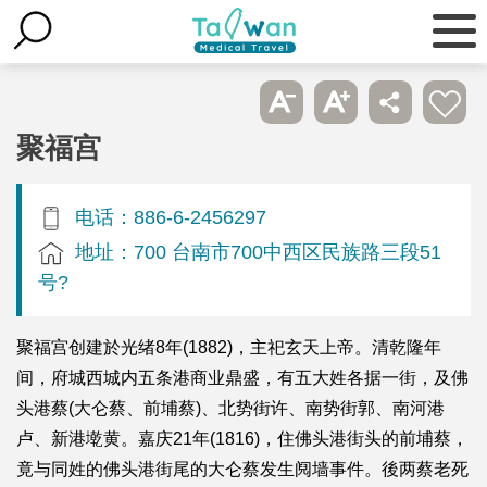
聚福宫
电话：886-6-2456297
地址：700 台南市700中西区民族路三段51
号?
聚福宫创建於光绪8年(1882)，主祀玄天上帝。清乾隆年
间，府城西城内五条港商业鼎盛，有五大姓各据一街，及佛
头港蔡(大仑蔡、前埔蔡)、北势街许、南势街郭、南河港
卢、新港墘黄。嘉庆21年(1816)，住佛头港街头的前埔蔡，
竟与同姓的佛头港街尾的大仑蔡发生阋墙事件。後两蔡老死