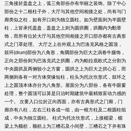
三角接於盖盘之上，弧三角部份亦有华丽之装饰。除了中心
部份之十二根柱子外，大厅与其他空间相接之处，尚有与门
廊类似之柱，如有开口则为独立圆柱。如为壁面则为半圆壁
柱，上皆承托盖盘，盖盘之上则为圆拱圈，拱圈内为勳章
饰，而所有位於大厅与其他空间相接之开口部亦都有古典形
式之门罩处理。 大厅之上在外观上为巴洛克风格之圆顶，
鼓环(drum)部份为八角形，角隅部份为巨大之涡卷牛腿饰，
正向之部份则为巴洛克武之拱圈，内为帕拉底欧式之分割为
中央圆拱及两侧较小之方窗，圆拱之上为巨大之拱心石，而
两侧则各有一对方体突缘短柱，柱头为托次坎形式，鼓环之
上之圆顶本体亦分为八角形。屋面分为八部份，各有牛眼窗
处理，整个圆顶可以算是日治时期建筑中最精致富动力感的
一个。 次要入口位於正向西面，亦有古典形式之门廊，门
廊亦有八柱，左右三柱各成一组，由一根方柱及二根圆柱组
成，中央为独立圆柱。 柱式为托次坎形式，上接楣梁，楣
梁上为额枋，额枋上为三槽石及小间壁，三槽石之下并有珠