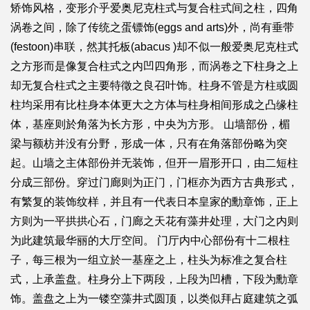
矫饰风格，变形介乎爱奥尼克柱式与复合柱式间之柱，四角
涡卷之间，除了传统之蛋镖饰(eggs and arts)外，尚有垂带
(festoon)串联，然其托板(abacus )却不似一般爱奥尼克柱式
之方形而是像复合柱式之内凹四角形，而涡卷之下柱身之上
却无复合柱式之主要特徵之良召叶饰。柱身不管是方柱或圆
柱均采用有比柱身本体更大之方体与柱身相间形成之凸缘柱
体，基座则於角落为长方形，中央为方形。 山墙部份，楣
梁与额枋并没有分野，形成一体，只有在角落部份略为突
起。山墙之主体部份并无装饰，但开一眉形开口，由二短柱
分成三部份。穿过门廊则为正门，门框亦为西方古典形式，
有繁复的装饰纹样，并且有一代表日本皇家的勳章饰，正上
方则为一平拱拱心石，门廊之天花有藻井处理，大门之内则
为此建筑最华丽的大厅空间。 门厅内中心部份有十二根柱
子，每三根为一组立於一基座之上，柱头为标准之复合柱
式，上承盖盘。柱身分上下两段，上段为凹槽，下段为勳章
饰。盖盘之上为一镂空藻井式圆顶，以类似拜占庭建筑之弧