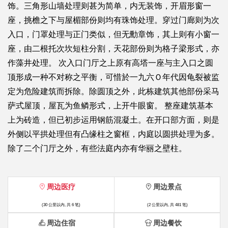
饰。三角形山墙处理则甚为简单，内无装饰，开眉形窗一
座，挑檐之下与屋楣部份则均有珠饰处理。穿过门廊则为次
入口，门罩处理与正门类似，但无勳章饰，其上则有小窗一
座，由二根托次坎短柱分割，天花部份则为格子梁形式，亦
作藻井处理。 次入口门厅之上原有高塔一座与主入口之圆
顶形成一种不对称之平衡，可惜於一九六Ｏ年代因龟裂被监
定为危险建筑而拆除。除圆顶之外，此栋建筑其他部份采马
萨式屋顶，屋瓦为鱼鳞形式，上开牛眼窗。 整座建筑基本
上为砖造，但已初步运用钢筋混凝土。在开口部方面，则是
外侧以平拱处理但有凸缘柱之窗框，内庭以圆拱处理为多。
除了二个门厅之外，有些法庭内亦有华丽之壁柱。
周边医疗
周边景点
(30 公里以内, 共 6 笔)
(2 公里以内, 共 481 笔)
周边住宿
周边餐饮