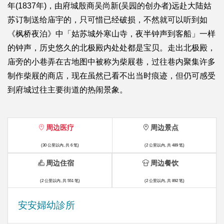
年(1837年)，由府城殷商吴尚新(吴园的创办者)远赴大陆姑
苏订制送给庙宇的，只可惜已经破损，不然就可以听到如
《枫桥夜泊》中「姑苏城外寒山寺，夜半钟声到客船」一样
的钟声，历史悠久的北极殿内处处都是宝贝。走出北极殿，
庙旁的小巷弄在古地图中被称为柴屐巷，过往巷内聚集许多
制作柴屐的商店，现在虽然已看不出当时痕迹，但仍可感受
到府城过往主要街道的热闹景象。
周边医疗
周边景点
(30 公里以内, 共 6 笔)
(2 公里以内, 共 489 笔)
周边住宿
周边餐饮
(2 公里以内, 共 551 笔)
(2 公里以内, 共 892 笔)
安安婦幼診所