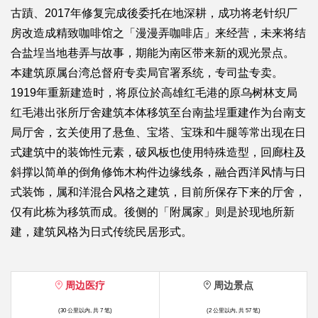
古蹟、2017年修复完成後委托在地深耕，成功将老针织厂
房改造成精致咖啡馆之「漫漫弄咖啡店」来经营，未来将结
合盐埕当地巷弄与故事，期能为南区带来新的观光景点。
本建筑原属台湾总督府专卖局官署系统，专司盐专卖。
1919年重新建造时，将原位於高雄红毛港的原乌树林支局
红毛港出张所厅舍建筑本体移筑至台南盐埕重建作为台南支
局厅舍，玄关使用了悬鱼、宝塔、宝珠和牛腿等常出现在日
式建筑中的装饰性元素，破风板也使用特殊造型，回廊柱及
斜撑以简单的倒角修饰木构件边缘线条，融合西洋风情与日
式装饰，属和洋混合风格之建筑，目前所保存下来的厅舍，
仅有此栋为移筑而成。後侧的「附属家」则是於现地所新
建，建筑风格为日式传统民居形式。
周边医疗
周边景点
(30 公里以内, 共 7 笔)
(2 公里以内, 共 57 笔)