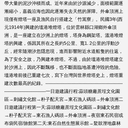
帶大量的泥沙沖積而成。近年來由於沙源減少，面積範圍逐
漸縮小，嘉義沿海也因此逐漸失去天然的屏障。外傘頂洲上
現僅有燈塔一座及漁民自行搭建之「竹篙寮」。民國3年(西
元1914年)興建的塭港堆燈塔，位於雲林縣口湖鄉外傘頂
洲，是一座建立在沙洲上的燈塔，塔身為鋼架塔。溫港堆燈
塔的興建，係因其所在之長約5公里、寬1. 2公里的浮動沙
丘，經常隨潮汐忽隱忽現，進而影響附近水道船隻的往返，
為了安全之故，乃興建本燈塔。不過，由於塭港堆燈塔建立
於沙洲上，因此不斷飄移，也不斷面臨地基遭沖毀的危險。
塭港堆前後已重建七次，寫下台灣與世界燈塔史上，燈塔重
建次數最高的紀錄。------------------------------------------------------
-----------------------------一日遊建議行程:蒜頭糖廠蔗埕文化園
區→刺繡文化館→朴子配天宮→東石漁人碼頭→外傘頂洲二
日遊建議行程第一天:蒜頭糖廠蔗埕文化園區→刺繡文化館
→朴子配天宮→東石漁人碼頭→外傘頂洲→夜宿東石民宿或
布袋民宿/旅館第二天:東石自然生態展示館→鰲鼓溼地森林