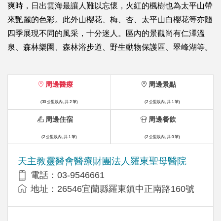
爽時，日出雲海最讓人難以忘懷，火紅的楓樹也為太平山帶
來艷麗的色彩。此外山櫻花、梅、杏、太平山白櫻花等亦隨
四季展現不同的風采，十分迷人。區內的景觀尚有仁澤溫
泉、森林樂園、森林浴步道、野生動物保護區、翠峰湖等。
周邊醫療
周邊景點
(30 公里以內, 共 2 筆)
(2 公里以內, 共 1 筆)
周邊住宿
周邊餐飲
(2 公里以內, 共 1 筆)
(2 公里以內, 共 0 筆)
天主教靈醫會醫療財團法人羅東聖母醫院
電話：03-9546661
地址：26546宜蘭縣羅東鎮中正南路160號