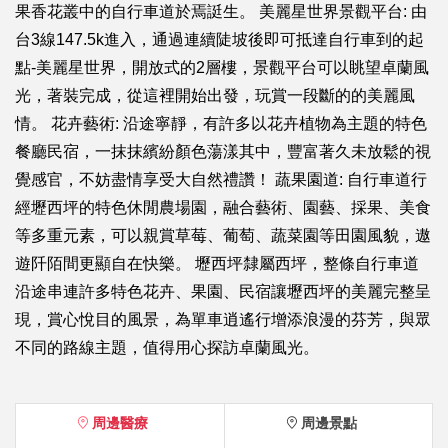
果香花叢中的自行車道於焉誔生。 美麗星世界景觀平台: 由
台3線147.5k進入，通過連續陡坡後即可抵達自行車到的起
點-美麗星世界，開放式的2層樓，景觀平台可以眺望卓蘭風
光，著裝完成，從這裡開始出發，玩賞一段斷的的美麗風
情。 花卉藝術: 沿途寧靜，有許多以花卉植物為主題的特色
餐廳民宿，一抹抹繽紛顏色蕩漾其中，豐富著久未放鬆的視
覺感官，不妨盡情享受大自然禮讚！ 蔬果園道: 自行車道行
經壢西坪的特色休閒農場園，融合藝術、園藝、採果、美食
等多重元素，可以親賞草莓、葡萄、蔬菜園等田園風貌，遨
遊阡陌間更顯自在快樂。 壢西坪隸屬西坪，整條自行車道
沿途串連許多特色花卉、果園、民宿讓壢西坪的美麗完整呈
現，賞心悅目的風景，為單車逍遙行增添浪漫的芬芳，與眾
不同的路線主題，值得用心探訪卓蘭風光。
周邊醫療
周邊景點