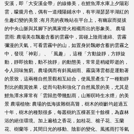
安溪，即「大安溪金帶」的線條美，在鯉魚潭水庫上夕陽彩
雲，矇朧月色，偶有一道殘陽鋪水中，有半湖瑟瑟半湖紅的
生趣幻變的美景 ;有月亮的夜晚站在平台上，有幽寂而挺拔
的中央山脈與其腳下的萬家燈火相襯而出的形象美。 農場
雲雨: 農場美在飄邈含蓄的雲霧中，當碰上陰雨連綿、雲霧
彌漫的天氣，可看雲霧中的山，如置身於飄緲含蓄的雲霧之
中，發現「神彩」 、「風趣」，這種「方動旋靜，方靜旋
動，靜即捨動，動不捨靜」的動態美，常常是稍縱即逝的，
令人回味無窮。農場偶而有斜風細雨、霧藹薄雲都是運動著
的景致，這兩種自然景觀相互結合，使風景產生了一種動靜
對比的觀賞效果，從而勾勒和強化了自然風景的美，尤其是
鯉魚潭水庫常有「雲歸忽帶幾點雨，山漸暝時生水煙」的美
景 農場植物: 農場的低海拔雜樹高聳，樹木的樹齡均超過五
十年，樹木的種類很多，每叢樹約五棵甚至十餘棵，為森林
浴的絕佳環境。加上遍植之香花，如桂花、槴子花、玉蘭
花、樹蘭等，其間日光的移動、陰影的變化、風搖雨打等氣