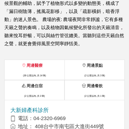
候景觀的輔助，賦予了植物形式以多變的動態美，構成了
「漏日樹陰薄，搖風花影移」，以及「疏影橫斜，暗香浮
動」的迷人景色。 農場的夜: 農場夜間非常靜謐，它有多種
天籟之聲的奏鳴，以及植物因氣候變化所發出的天籟清音，
聽來悅耳舒暢，可以與絲竹管弦媲美。當聽到這些天籟自然
之聲，就更會覺得風景空間寧靜恬美。
周邊醫療
周邊景點
(30 公里以內, 共 14 筆)
(2 公里以內, 共 3 筆)
周邊住宿
周邊餐飲
(2 公里以內, 共 3 筆)
(2 公里以內, 共 1 筆)
大新婦產科診所
電話：04-2320-6969
地址： 408台中市南屯區大進街449號