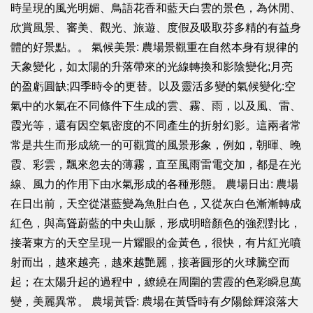
時呈現的風光明媚、鳥語花香和藍天白雲的景色，為休閒、
欣賞風景、審美、觀光、旅遊、度假及吸取芬多精的有益身
體的好景點。。 氣候美景: 農場景觀重在自然本身有規律的
天象變化，如太陽的升落帶來的光線轉換和影陰變化;月亮
的盈虧圓缺;四季時令的更替。以及靈活多變的氣候變化:空
氣中的水氣在不同條件下生成的雲、霧、雨，以及風、雷、
霞光等，還有因空氣密度的不同產生的折射幻影。這兩者常
常是共生而形成統一的可觀賞的風景形象，例如，朝暉、晚
霞、彩雲，飄來忽去的薄霧，直至風雨雷電交加，都是在光
線、風力的作用下由水氣形成的各種形態。 農場日出: 農場
在日出前，天空從湛藍變為魚肚白色，又從灰白色漸漸轉成
紅色，與高聳蔚藍的中央山脈，形成明暗顏色的強烈對比，
接著東方的天空呈現一片耀眼的金黃色，很快，有片紅光噴
射而出，越來越亮，越來越艷麗，接著圓形的火球騰空而
起；在太陽升起的過程中，繚繞在周圍的雲霞的色彩瞬息萬
變，美麗異常。 農場黃昏: 農場在黃昏時有夕陽餘輝滾落大