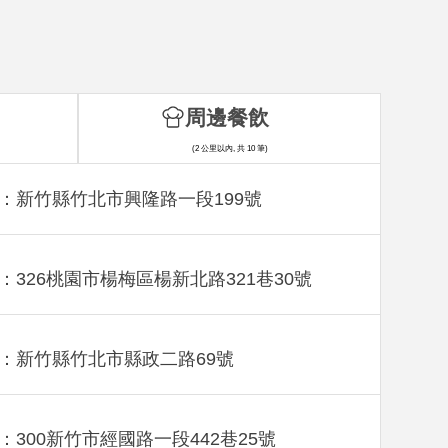
周邊餐飲
(2 公里以內, 共 10 筆)
：新竹縣竹北市興隆路一段199號
：326桃園市楊梅區楊新北路321巷30號
：新竹縣竹北市縣政二路69號
：300新竹市經國路一段442巷25號