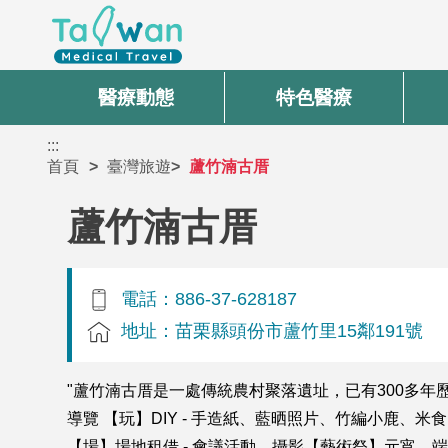
醫療動態
特色醫療
:::
首頁
臺灣旅遊
蘆竹湳古厝
蘆竹湳古厝
電話：886-37-628187
地址：苗栗縣頭份市蘆竹里15鄰191號
"蘆竹湳古厝是一處傳統農村聚落遺址，已有300多
導覽 【玩】DIY - 手造紙、藍晒照片、竹編小鹿、
【場】場地租借 - 會議活動、攝影【藝術祭】元宵、端