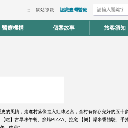
:::
網站導覽
認識臺灣醫療
醫療機構
個案故事
旅客須知
年歷史的風情，走進村落像進入紅磚迷宮，全村有保存完好的五十
米食 【吃】古早味午餐、窯烤PIZZA、控窯 【樂】爆米香體驗
午、中秋"