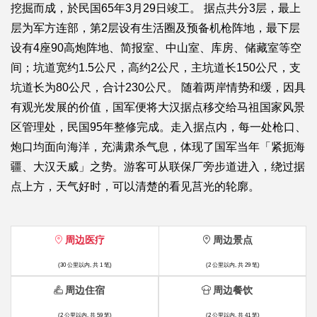
挖掘而成，於民国65年3月29日竣工。 据点共分3层，最上
层为军方连部，第2层设有生活圈及预备机枪阵地，最下层
设有4座90高炮阵地、简报室、中山室、库房、储藏室等空
间；坑道宽约1.5公尺，高约2公尺，主坑道长150公尺，支
坑道长为80公尺，合计230公尺。 随着两岸情势和缓，因具
有观光发展的价值，国军便将大汉据点移交给马祖国家风景
区管理处，民国95年整修完成。走入据点内，每一处枪口、
炮口均面向海洋，充满肃杀气息，体现了国军当年「紧扼海
疆、大汉天威」之势。游客可从联保厂旁步道进入，绕过据
点上方，天气好时，可以清楚的看见莒光的轮廓。
周边医疗
周边景点
(30 公里以内, 共 1 笔)
(2 公里以内, 共 29 笔)
周边住宿
周边餐饮
(2 公里以内, 共 59 笔)
(2 公里以内, 共 41 笔)