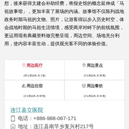
想，後来获得文建会补助经费，将报史馆的概念延伸成「马
祖故事馆」，更加丰富了展场的内涵。故事馆不仅陈列战地
政务时期马祖的文物、照片，让游客得以步入历史时空，体
会战地时期的马祖生活情境，感受两岸对峙下的前线氛围，
更运用现有典藏资料做完整呈现，周边空间、场地充分利
用，使内容丰富生动，提供观光客不同的体验价值。
周边医疗
周边景点
(30 公里以内, 共 1 笔)
(2 公里以内, 共 30 笔)
周边住宿
周边餐饮
(2 公里以内, 共 60 笔)
(2 公里以内, 共 41 笔)
连江县立医院
电话：+886-988-067-171
地址：连江县南竿乡复兴村217号