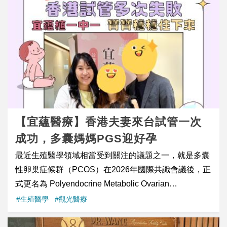
法人嘉義基督教醫院（下稱嘉基），見證了一段從恐懼
無助到充滿感恩的溫暖醫療奇蹟。 異國病榻上的孤單與
無助 今年 3 月 29 日，滿懷期待來到台灣旅行的捷克籍
旅客 Alena 遭遇意外受傷，經評估後必須立刻住院並接
受手術。從 3 月 29 日到 4 月 7 日這漫長的十天住院期
間，她獨自一人面對完全陌生的語言、未知的復原進
度，且身邊沒有任何家人陪伴。異國醫療環境帶來的焦
慮與無助感，讓她一度陷入深深的恐懼與難過之中。 跨
團隊國際醫療關懷機制啟動：以愛打破語言與文化藩籬
【宜蘊醫療】香港夫妻來台試管一次
得知 Alena 隻身在台住院的情形後，嘉基國際醫療中心
成功，多囊媽媽PGS迎好孕
與臨床團隊在第一時間啟動了整合性的跨團隊關懷機
最近生殖醫學領域相當受到關注的議題之一，就是多囊
制，從生理治療到心理支持提供全方位的協助： 骨科專
性卵巢症候群（PCOS）在2026年國際共識會議後，正
業醫療卓越： 由骨科主治醫師 姚樹鑫醫師 執刀，以精
式更名為 Polyendocrine Metabolic Ovarian
湛的專業手術迅速穩定 Alena 的傷勢，從根本化解她對
Syndrome（PMOS），中文多翻譯為「多內分泌代謝
#生殖醫學
#觀光醫療
身體受創的焦慮；同為骨科主治醫師的 陳俊和醫師，則
卵巢症候群」。新的名稱更強調這個疾病不只是排卵異
以流利的英語與專業解說搭起溝通的橋樑，詳細說明治
常，更與女性的內分泌及代謝健康息息相關。 門診中，