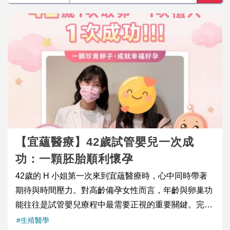
【宜蘊醫療】42歲試管嬰兒一次成
功：一顆胚胎順利懷孕
42歲的 H 小姐第一次來到宜蘊醫療時，心中同時帶著
期待與時間壓力。對高齡備孕女性而言，年齡與卵巢功
能往往是試管嬰兒療程中最需要正視的重要關鍵。完成
初步檢查後，張至婷醫師與 H 小姐詳細討論目前身體狀
#生殖醫學