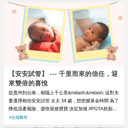
件容易的事。隨著年齡增加，卵子染色體異常比例會逐
讚團隊具備 「世界級醫療水準」 與 「極高職業道
漸上升，因此形成正常胚胎的機率也會下降。 也因此，
德」。 RFA 在甲狀腺惡性腫瘤治療的四大優勢 針對甲
這顆胚胎格外珍貴。在完成療程準備與子宮環境調整
狀腺惡性腫瘤，高雄長庚提供比傳統手術更精準、更具
後，團隊安排胚胎植入，而這一次植入，也順利成功著
生活品質的治療方案： ① 早期微小癌的高成功率 針對
床。 40歲以上高齡試管嬰兒療程，更需要精準規劃 對
甲狀腺微小乳突癌（PTMC），透過高解析超音波影像
40歲以上女性而言，試管嬰兒療程往往需要更精準且客
導引， RFA 能精準消融微小癌細胞。 五年追蹤顯示復
製化的規劃。 年齡會影響卵子數量與品質，卵巢功能則
發率僅 4%， 治療成果已達國際頂尖水準。 ② 復發性
會影響取卵結果；此外，是否需要進行 PGT-A、是否需
甲狀腺癌的重要治療選擇 對於曾接受手術卻再次復發的
先處理子宮問題，以及植入時機如何安排，都需要依照
患者，若再次手術風險極高， RFA 提供安全且有效的
【安安試管】 --- 千里而來的信任，迎
每位個案狀況仔細評估。 H 小姐能夠順利迎來好孕，除
局部控制治療， 可降低神經損傷及出血等風險。 ③ 保
了醫療團隊完整規劃之外，更重要的是她對療程的理
來雙倍的喜悅
留甲狀腺器官與功能 傳統手術常需切除全部甲狀腺，患
解、配合與信任。 從初次檢查、進入試管療程、取卵、
從貴州到台南，相隔上千公里&mdash;&mdash; 這對夫
者須終身服藥。 RFA 可精準清除癌細胞，同時保留正
子宮息肉切除、PGT-A 篩檢，到最後成功植入，每一步
妻選擇相信安安試管 太太 34 歲，想把握黃金時間 為了
常甲狀腺組織及功能， 多數患者術後無須終身服藥，大
都不輕鬆。但她也一步一步走過來，在42歲這一年，迎
降低流產風險、盡快迎接寶寶 決定加做 #PGTA胚胎染
幅提升生活品質。 ④ 首創複合療法 提升侵襲性腫瘤治
來屬於自己的珍貴好孕。 高齡試管嬰兒仍有機會迎接好
色體篩檢 從源頭把握每一次機會 第一次植入--喜獲雙寶
#生殖醫學
療成效 針對血流豐富或較具侵襲性的惡性腫瘤，高雄長
孕 對宜蘊團隊而言，看見個案從一開始的不安與忐忑，
千里而來的信任，迎來雙倍的喜悅 謝謝這對夫妻，透過
庚團隊首創結合 動脈栓塞（Embolization） 與 射頻消