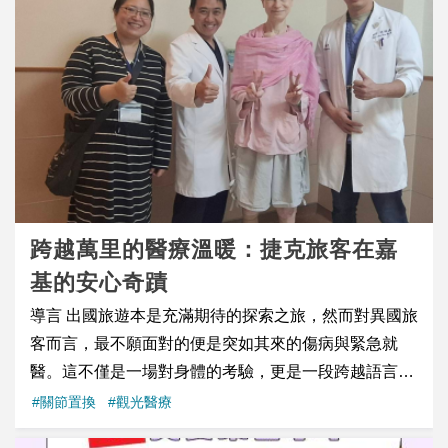
到最後成功懷孕、帶著寶寶從生殖中心畢業，是最令人
朋友的推薦 選擇讓安安團隊陪你們走過這段重要的旅程
融（RFA） 的複合式治療， 先阻斷腫瘤供血，再進行
感動的時刻之一。謝謝 H 小姐願意相信宜蘊，也恭喜她
也謝謝每一位曾經推薦安安的朋友 你們的信任，是我們
熱消融， 有效提升治療成功率。 了解更多 消融中心介
順利迎來這份珍貴的幸福。 試管嬰兒療程提醒 每位個
最大的動力 透過 PGT-A，我們能在植入前就先把關 把
紹 林偉哲教授介紹 聯絡我們 �� Email：
案狀況不同，試管嬰兒療程結果會受到年齡、卵巢功
每一次植入的機會，留給最好的胚胎 安安試管國際醫療
imc@cgmh.org.tw ☎ 電話： +886-7-731-7123
能、精卵品質、胚胎染色體狀況、子宮環境及其他身體
支持服務 Email：ivfanan@gmail.com For English
Ext.6150 / 6151
因素影響。本文為個案經驗分享，實際療程規劃仍需由
Service：+886-912926737 Whatsapp：+886 912 926
生殖醫學專科醫師依個別狀況評估與安排。 延伸閱讀
737 WeChat ID：ananivfcenter
高齡懷孕怎麼準備？35歲後備孕策略、檢查時機與生育
選擇完整指南 幾歲才算高齡產婦？解析生育風險與常見
跨越萬里的醫療溫暖：捷克旅客在嘉
問題，突破備孕難關 試管嬰兒是什麼？一次了解試管嬰
基的安心奇蹟
兒流程、費用、成功率與常見問題 2026 試管嬰兒補助
3.0、不孕症補助最新方案！申請資格、金額與流程一
導言 出國旅遊本是充滿期待的探索之旅，然而對異國旅
次看
客而言，最不願面對的便是突如其來的傷病與緊急就
醫。這不僅是一場對身體的考驗，更是一段跨越語言與
文化藩籬的心理交鋒。今年三月底，來自捷克的 Alena
#關節置換
#觀光醫療
在台灣旅行途中不幸發生意外，卻也在戴德森醫療財團