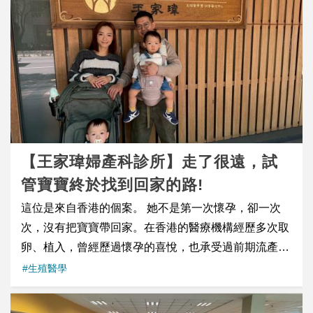
療計畫，有效消除了她在異國醫療環境下的惶恐與資訊
小真醫師經常遇到PMOS（PCOS）患者前來諮詢。許
不對稱。 全人心理關懷支持： 關懷中心主任 陳重光 偕
多人以為多囊性卵巢症候群代表不容易懷孕，但事實
同國際醫療中心團隊同工，在住院期間主動且定時前往
上，年輕時因為排卵不規則，反而更需要注意意外懷孕
病房探訪，提供實質的心理支持與陪伴。透過日常的關
的可能。然而隨著年齡增加、工作壓力變大，排卵問題
心與交流，將冰冷孤單的病房轉化為如家一般的溫暖避
逐漸明顯後，懷孕難度也會跟著提高。 不過，多囊性卵
風港。 從恐懼到深刻感動：「在這裡，我感覺像家一樣
巢症候群並不等於不孕。只要透過完整評估，找到適合
安心」 在嘉基醫療與關懷團隊的攜手努力下，Alena 出
的治療方式，讓卵巢恢復規律排卵，仍然有很高的機會
院時的眼神不再有恐懼，取而代之的是滿滿的感動與笑
成功懷孕。 延伸閱讀：香港生育檢查全攻略｜檢查時
【王家瑋婦產科診所】走了很遠，試
容。出院後，她特別親手寫下了一封充滿溫度的英文感
機、項目、費用及提高懷孕機率 香港夫妻歷經3次流
謝信，表達對嘉基團隊最深切的謝意： 「謝謝你們在我
管寶寶終於找到回家的路!
產，來台圓求子夢 這次的故事主角，是一對來自香港的
住院期間給予我這麼棒的照顧，讓我感到無比安全，並
這位是來自香港的個案。 她不是第一次懷孕，卻一次
夫妻。太太小欣屬於典型的瘦型PCOS患者，長期有排
被好好地關懷著。你們的專業與充滿人性關懷的照顧，
次，沒有把寶寶帶回家。在香港的醫療機構經歷多次取
卵不規則的問題；而先生則因工作壓力大、作息不固
對我來說意義重大。上帝保佑你們大家！」
卵、植入，曾經歷過懷孕的喜悅，也承受過前期流產與
定，精液品質並不理想。兩人結婚後積極備孕，不僅嘗
(&ldquo;Thank you for the wonderful care during my
子宮外孕的失落。 因為先天結構的限制，她曾問：
#生殖醫學
試自然懷孕，也調整生活作息、補充營養品，希望能夠
stay. You made me feel so safe and cared for. Your
「我，還有機會嗎？」 在王家瑋院長的評估下，重新調
迎接寶寶到來。 後來，他們在香港接受了第一次試管嬰
professionalism and humane care mean the world to
整療程策略與植入方式&mdash;&mdash;原本被認為
兒療程。當時順利培養出5顆囊胚，以不到34歲的年紀