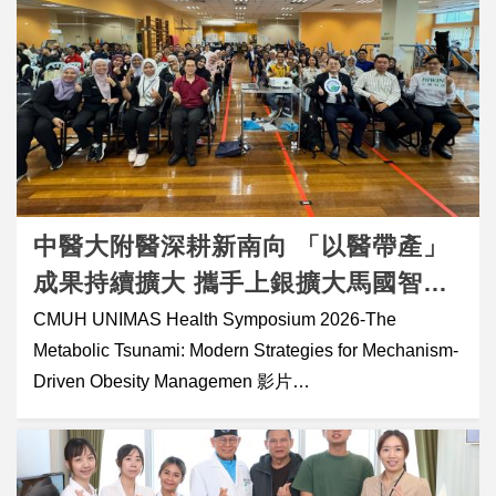
me. God bless you all!&rdquo;) 結語：展現台灣醫療軟
「不易成功」的條件，變成「可以被解決的問題」。 中
來說，原本認為成功機率相當不錯。然而接下來的結果
實力 醫學不僅僅是冰冷的專業技術，更是傳遞生命溫度
間還經歷到疫情，已屆高齡的她，決定再試最後一次。
卻讓夫妻倆備受打擊。 三次胚胎植入都成功著床，但卻
的重要窗口。本次嘉基骨科團隊與國際醫療中心的緊密
那一次，取卵、培養並選擇新鮮 Day 3 胚胎植入兩顆
也經歷了三次胎兒沒有心跳、最終自然流產的結果。一
合作，不僅成功協助國際友人化險為夷，更將台灣卓越
&mdash;&mdash;這次，雙寶，一起回來了。 媽媽說，
次又一次的期待與失落，讓他們開始四處尋找答案，來
的「醫療實力」與在地深厚的「全人關懷人情味」完美
每次想到自己求孕的故事，都會被自己感動到。 過去看
回往深圳進行檢查，希望能找出反覆流產背後真正的原
結合，讓國際社會看見台灣醫療的溫暖與不凡實力。
到別人分享「回娘家」的照片，總會偷偷想：「什麼時
因。 延伸閱讀：多囊性卵巢症候群(PCOS)會好嗎？症
候，才輪到我？」 現在，她終於可以說
狀、治療與日常護理方法 參加宜蘊香港備孕說明會，開
&mdash;&mdash;她也有了屬於自己的那一天。 ��
中醫大附醫深耕新南向 「以醫帶產」
啟來台試管療程契機 宜蘊團隊前往香港舉辦備孕說明
幸福，會讓人變得更溫柔 媽媽笑著說：「有時候孩子頑
會，小欣夫妻也來到現場參加。會後安排諮詢時，小欣
成果持續擴大 攜手上銀擴大馬國智慧
皮，我也會想生氣， 但下一秒就會想到
帶著厚厚一疊檢查報告，包括常規血液檢查、荷爾蒙檢
復健平台 肥胖代謝醫學影響力拓展到
CMUH UNIMAS Health Symposium 2026-The
&mdash;&mdash;我是多麼辛苦，才得到這份幸福。」
查、染色體分析、基因檢測以及免疫相關檢查，希望能
Metabolic Tsunami: Modern Strategies for Mechanism-
東馬
�� 王家瑋婦產科診所 ✨ 精準專業團隊 &times; 高效
找到導致流產的原因。 然而，在眾多檢查數據中，小真
Driven Obesity Managemen 影片
植入流程 &times; 國際認可治療標準 ✅ 完整療程規劃：
醫師第一眼注意到的，其實是她異常的肝功能指數。 很
youtu.be/8i8Je3qoMcw 中國醫藥大學附設醫院今年持
凍卵、試管、植入、產前追蹤 ✅ 透明收費標準，安心
多時候，大家把焦點放在「如何成功懷孕」，卻容易忽
續第五年推動衛福部醫衛新南向計畫（馬來西亞與汶
無壓 ✅ 來自全球家庭的高度信任與好評 �� 預約專
略媽媽本身的健康狀況。事實上，無論是自然懷孕還是
萊），攜手上銀科技於建置在吉隆坡蕉賴復健醫院的
線：886-2-2758-6966 �� 地址：臺北市信義區基隆路
試管嬰兒療程，「母體健康」始終是最重要的基礎。只