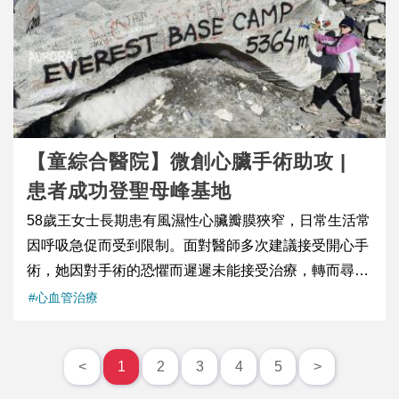
tag-232 tag-132 tag-419 ast-article-single" id="post-
大「以醫帶產」成果。衛福部駐馬來西亞代表處吳玲瑩
一個細節上盡可能做到最好，替媽媽們把路鋪得更平穩
11163" itemtype="https://schema.org/CreativeWork"
組長(右3)、蕉賴復健醫院Dr. Faizul院長(左3)大力支持
一些。 植一中一，成功迎接好孕 這一次，我們選擇其
itemscope="itemscope" style="box-sizing: inherit;
臺馬持續深化合作交流。 智慧復健技術落地馬國 從示
中一顆染色體正常的健康胚胎進行植入。令人開心的
margin: 0px 0px 2em; padding-bottom: 2em; padding-
範點升級共同採購平台 臺灣智慧醫療獲馬國醫界肯定 5
是，胚胎順利著床，也成功通過後續追蹤檢查。如今，
left: 1em; padding-right: 1em; color: rgb(46, 56, 85);
月22-23日，於蕉賴復健醫院舉辦的「浮針教學精進工
他們正滿心期待寶寶平安誕生。 很多時候，我們看到的
font-family: &quot;Source Sans 3&quot;, sans-serif;
作坊Workshop-Mastering Fu Subcutaneous Needling
只是一句簡單的「試管成功懷孕」，卻不知道背後可能
font-size: 17px;"> English 英文 觀看採訪影片 figure
In Myofascial Pain」與「機器人輔助步態訓練工作坊
【童綜合醫院】微創心臟手術助攻 |
藏著數年的努力與等待。如果妳正在備孕路上感到迷
class="wp-block-embed is-type-video is-provider-
Robotic-Assisted Gait Training Workshop」，吸引馬來
患者成功登聖母峰基地
惘，或曾經歷流產、反覆著床失敗，不妨及早尋求專業
youtube wp-block-embed-youtube wp-embed-aspect-
西亞復健醫學醫師、物理治療師與醫療專業人員熱烈回
58歲王女士長期患有風濕性心臟瓣膜狹窄，日常生活常
生殖醫療團隊協助。有些幸福，也許不會立刻到來，但
16-9 wp-has-aspect-ratio" style="box-sizing: inherit;
響，共同探討機器人輔助步態訓練於神經復健、術後復
因呼吸急促而受到限制。面對醫師多次建議接受開心手
當妳願意勇敢跨出第一步的時候，命運，才會開始慢慢
margin: 0px auto 1em; border: 0px; font-style: inherit;
健及高齡照護的臨床應用。 中醫大附醫復健部復健科周
術，她因對手術的恐懼而遲遲未能接受治療，轉而尋求
往前走。 延伸閱讀： 多囊性卵巢懷孕注意什麼？
font-weight: inherit; outline: 0px; padding: 0px; vertical-
立偉醫師與物理治療組長林家正物理治療師分享臨床治
其他替代療法。 English 英文 figure class="wp-block-
PCOS備孕、懷孕風險與PMOS新觀念完整解析 什麼是
#心血管治療
align: baseline; overflow-wrap: break-word; max-width:
療經驗外，也包含下肢復健機器人實機展示、案例示範
uagb-image__figure" style="box-sizing: inherit; margin:
習慣性流產？常見原因及成功故事分享 多次試管失敗怎
1170px;"> /figure> 第二期攝護腺癌確診 59歲馬來西亞
與實際操作訓練，讓當地醫療團隊實際了解臺灣智慧復
0px; border: 0px; font-style: inherit; font-weight: inherit;
麼辦？PGT-A與ERA檢測幫助提高成功率
籍鍾先生在一次例行健康檢查中，發現攝護腺指數
健技術如何整合臨床治療流程。周立偉醫師表示，此次
<
1
2
3
4
5
>
outline: 0px; padding: 0px; vertical-align: baseline;
（PSA）高達18.5。經進一步檢查與追蹤，雖先以發炎
合作不只是單一醫療交流活動，更是臺灣智慧醫療技術
position: relative; display: flex; flex-direction: column;