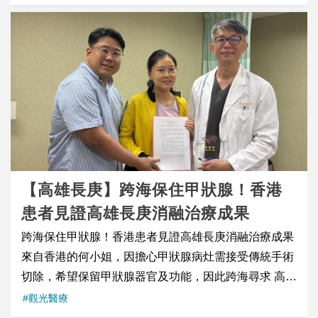
況、卵巢功能以及後續療程方向。 考量年齡、卵巢條件
與時間成本後，醫療團隊做出一個重要決定：直接進入
試管嬰兒（IVF）療程。 高齡備孕合併子宮息肉，取卵
同步處理子宮環境 在療程評估過程中，H 小姐同時被發
現有子宮內膜息肉問題。子宮內膜息肉可能影響胚胎著
床，因此在試管療程中，除了胚胎品質之外，子宮環境
的評估與調整同樣重要。 經完整評估後，張至婷醫師安
排在取卵當天同步進行子宮息肉切除手術，希望在縮短
療程時間的同時，也能替後續胚胎植入打造更適合著床
的子宮環境。 試管嬰兒療程的成功，其實不只取決於胚
【高雄長庚】跨海保住甲狀腺！香港
胎本身。從卵子、精子、胚胎品質，到子宮內膜狀況與
患者見證高雄長庚消融治療成果
植入時機，每一個環節都缺一不可。 一次取卵，取得一
跨海保住甲狀腺！香港患者見證高雄長庚消融治療成果
顆 PGS 染色體正常胚胎 H小姐完成取卵後，胚胎進一
來自香港的何小姐，因擔心甲狀腺病灶需接受傳統手術
步接受PGS胚胎著床前染色體篩檢（PGT-A）。最後，
切除，希望保留甲狀腺器官及功能，因此跨海尋求 高雄
我們得到了一顆染色體正常的胚胎，只有一顆。 對42
長庚林偉哲教授團隊 治療。 接受 射頻消融（RFA）
#觀光醫療
歲女性而言，能夠取得正常染色體胚胎，本身就不是一
後，追蹤半年病況穩定，更特別返台致贈感謝獎牌，盛