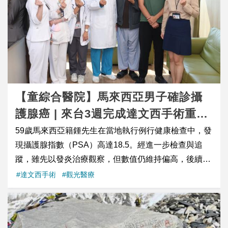
「下肢復健機器人產品示範點」，舉辦兩場次臨床教學
二段 60 號（捷運台北101站旁）
有在身體狀況穩定的前提下，後續療程才有更好的成功
工作坊，有近百人參加，成功將臺灣智慧復健設備、臨
機會。 香港來台試管，一次取得17顆囊胚 經過詳細討
床應用與整合照護模式導入馬來西亞醫療體系，擴大此
論後，夫妻倆決定來台灣接受試管嬰兒治療。 首次來台
產品示範點成為共同採購平台；另外在醫學交流方面，
領藥後，療程透過遠距追蹤方式進行。期間小欣一次當
將臺灣肥胖代謝治療的新觀念與新技術帶進東馬砂拉
天往返香港與台灣進行超音波檢查與抽血追蹤，之後夫
越，吸引馬來西亞砂拉越大學取經，共同舉辦了「2026
妻一起來到台中，完成取卵、受精。 由於多囊體質的關
健康醫學論壇－迎戰代謝海嘯：肥胖治療新紀元」論
【童綜合醫院】馬來西亞男子確診攝
係，小欣共取得25顆成熟卵子，而實驗室，也努力補強
壇，吸引兩百人參加。展現中醫大附醫於國際醫療、智
護腺癌 | 來台3週完成達文西手術重拾
了先生較弱的部分，最終成功培養出17顆囊胚。 PGS
慧醫療及跨國醫學交流的整合推動能量。不僅深化臺馬
染色體篩檢找出健康胚胎 考量過去曾有反覆流產病史，
生活
59歲馬來西亞籍鍾先生在當地執行例行健康檢查中，發
醫療合作，更成功帶領臺灣智慧醫療產業鏈拓展馬國市
建議他們進一步進行PGS胚胎著床前染色體篩檢
現攝護腺指數（PSA）高達18.5。經進一步檢查與追
場，展現推動新南向「以醫帶產」，醫衛合作與交流的
（PGT-A），在最終送驗的4顆囊胚中，有3顆為染色體
蹤，雖先以發炎治療觀察，但數值仍維持偏高，後續安
具體成果。 中醫大附醫攜手上銀科技，於吉隆坡蕉賴復
正常的健康胚胎。 子宮鏡息肉切除，打造更好的著床環
排MRI影像及細胞切片檢查，最終確診為第二期攝護腺
#達文西手術
#觀光醫療
健醫院舉辦臨床教學工作坊，獲得復健專家熱烈參，進
境 取卵後，小欣再次飛來台灣接受冷刀子宮鏡手術，切
癌。 article class="post-11163 post type-post status-
一步將產品示範點成為臺灣醫衛產品共同採購平台，擴
除子宮內膜息肉。因為試管嬰兒療程從來不只是將胚胎
publish format-standard has-post-thumbnail hentry
大「以醫帶產」成果。 o:p>/o:p> 中醫大附醫攜手上銀
放進子宮而已，除了胚胎品質，子宮環境是否適合著
category-casestory-tw-tw category-news-and-events
科技，於吉隆坡蕉賴復健醫院舉辦臨床教學工作坊，擴
床，同樣是影響成功率的重要因素。醫療團隊希望在每