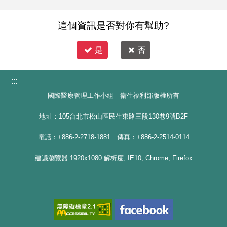
治療觀察，但數值仍維持偏高，後續安排MRI影像及細
輸出馬來西亞的重要里程碑。 中醫大附醫協助上銀科技
max-width: 100%; height: auto;">figcaption
胞切片檢查，最終確診為第二期攝護腺癌。 由於攝護腺
去年底於蕉賴復健醫院（馬國復健治療領域之指標醫
這個資訊是否對你有幫助?
class="uagb-image-caption" style="box-sizing: inherit;
癌在早期多無明顯症狀，許多患者往往是在健檢中才被
院）建置「下肢復健機器人產品示範場域Demo
text-align: center; margin-top: 0.5em; margin-bottom:
發現。面對確診結果，鍾先生開始積極評估適合自己的
Site」，在中醫大附醫長期推動臨床合作、教育訓練與
是
否
1em; font-style: italic; align-self: center;">心臟手術後，
治療方式。 figure class="wp-block-uagb-
實際應用交流下，今年以將產品示範點進一步升級擴大
她登上海拔為5364公尺聖母峰基地 From Heart Surgery
image__figure" style="box-sizing: inherit; margin: 0px;
為產品採購與推廣平台為重要目標，活動參與者反饋極
:::
to Everest/figcaption>/figure> 達文西微創心臟瓣膜手術
border: 0px; font-style: inherit; font-weight: inherit;
佳，代表臺灣智慧復健設備已逐步獲得馬來西亞專家與
國際醫療管理工作小組 衛生福利部版權所有
| 讓心臟病患者重拾人生可能 58歲王女士長期罹患風濕
outline: 0px; padding: 0px; vertical-align: baseline;
醫療體系認可。 此次合作具體展現中醫大附醫推動新南
性心臟瓣膜狹窄，日常生活常因呼吸急促而受到限制。
position: relative; display: flex; flex-direction: column;
地址：105台北市松山區民生東路三段130巷9號B2F
向政策「以醫帶產」的成果。透過醫院國際醫療平台與
面對醫師多次建議接受開心手術，她因對手術的恐懼而
max-width: 100%; height: auto;">/figure> 來台接受完整
臨床專業影響力，成功協助臺灣醫療科技企業建立海外
電話：+886-2-2718-1881 傳真：+886-2-2514-0114
遲遲未能接受治療，轉而尋求其他替代療法。 直到
評估及微創手術 在與家人及醫療專業建議下，鍾先生開
示範場域、臨床驗證機制及後續市場拓展模式，讓臺灣
2021年5月，症狀明顯惡化，王女士前往 童綜合醫院
建議瀏覽器:1920x1080 解析度, IE10, Chrome, Firefox
始了解不同治療選項，並希望接受達文西微創攝護腺手
智慧醫療產業能搶進馬國市場的灘頭堡。 吸引馬來西亞
就醫，經心臟外科鄭伯智醫師評估後，接受達文西微創
術，以兼顧治療效果與術後生活品質。 透過醫師朋友推
砂拉越大學取經 中醫大附醫將臺灣肥胖代謝新技術帶進
心臟瓣膜置換手術。手術僅需5個小切口，術後恢復快
薦，他聯繫了 童綜合醫院 國際醫療服務中心
東馬 中醫大附醫除了推動在西馬的智慧復健合作外，面
速，一週內即順利出院返家休養。 術後期間，王女士持
（FORMOSA TUNGS IMedS），並與泌尿科歐宴泉教
對馬來西亞肥胖、糖尿病與脂肪肝等代謝疾病快速攀
續服藥控制心臟功能，並透過規律復健逐步恢復體力，
授進行越洋視訊諮詢。 在諮詢過程中，醫療團隊詳細檢
升，也將臺灣在肥胖代謝整合照護的臨床經驗與創新治
甚至開始陪伴丈夫挑戰台灣百岳，重新找回生活的節奏