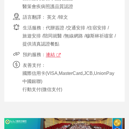
醫策會疾病照護品質認證
語言翻譯：
英文
/
韓文
生活服務：
代辦簽證
/
交通安排
/
住宿安排
/
旅遊安排
/
陪同就醫
/
無線網路
/
穆斯林祈禱室
/
提供清真認證餐點
預約服務：
連結
友善支付：
國際信用卡(VISA,MasterCard,JCB,UnionPay
中國銀聯)
行動支付(微信支付)