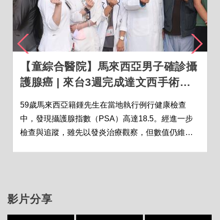
【童綜合醫院】馬來西亞男子確診攝
護腺癌 | 來台3週完成達文西手術重
拾生活
59歲馬來西亞籍鍾先生在當地執行例行健康檢查
中，發現攝護腺指數（PSA）高達18.5。經進一步
檢查與追蹤，雖先以發炎治療觀察，但數值仍維持
偏高，後續安排MRI影像及細胞切片檢查，最終確診
為第二期攝護腺...
影片分享