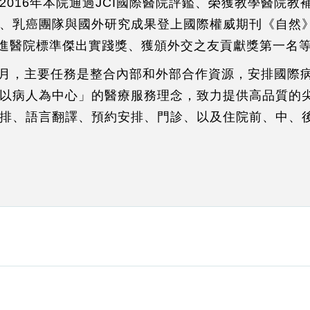
016年本院通過JCI國際醫院評鑑、榮獲教學醫院教
生
、乳癌團隊與國外研究成果登上國際權威期刊《自然
旅
促進醫院標準傑出實踐獎、獲頒外交之友貢獻獎第一名
友
年8月，主要任務是整合內部和外部合作資源，安排國際
國
以病人為中心」的醫療服務理念，致力提供高品質的
(V
安排、語言翻譯、預約安排、門診、以及住院前、中、
聯)