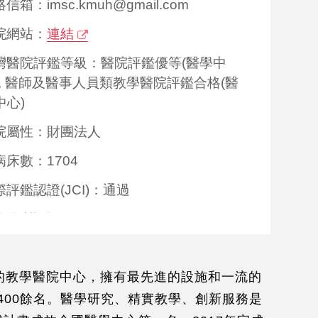
信箱：imsc.kmuh@gmail.com
院網站：
連結
灣醫院評鑑等級：醫院評鑑優等(醫學中
), 醫師及醫事人員類教學醫院評鑑合格(醫
中心)
院屬性：財團法人
病床數：1704
評鑑認證(JCI)：
通過
他品質認證：
ISO
/
策會健康檢查品質認證
/
策會美容醫學品質認證
/
部的教學醫院中心，擁有最先進的設施和一流的
策會疾病照護品質認證
師400餘名。醫學研究、精實教學、創新服務是
言翻譯：
英文
/
印尼文
/
泰文
/
日文