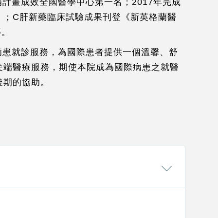
補計畫成效全國醫學中心第一名；2017年完成
活服務：
代辦簽證
/
交通安排
/
住宿安排
/
》；C肝新藥臨床試驗成果刊登《新英格蘭醫
遊安排
/
陪同就醫
/
無線網路
等。
善支付：
病患就診服務，為國際患者提供一個溫馨、舒
際信用卡
尖端醫療服務，期使本院成為國際病患之就醫
ISA,MasterCard,JCB,UnionPay中國銀
後期的協助。