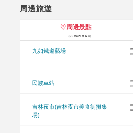
周邊旅遊
周邊景點
(1 公里以內, 共 12 筆)
九如鐵道藝場
民族車站
吉林夜市(吉林夜市美食街攤集
場)