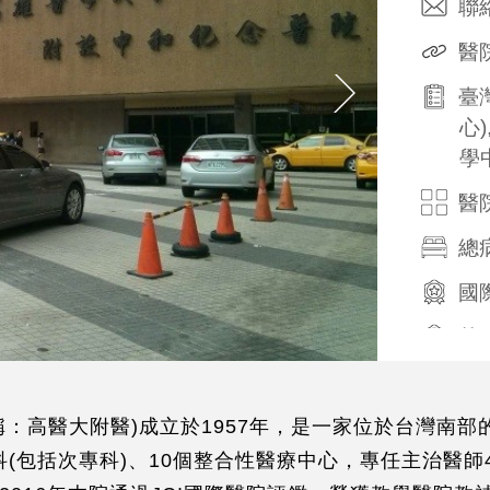
聯絡
醫
臺
心
學
醫
總
國際
其
醫
醫
稱：高醫大附醫)成立於1957年，是一家位於台灣南
醫
療科(包括次專科)、10個整合性醫療中心，專任主治醫
語