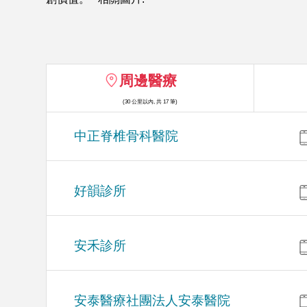
周邊醫療
(30 公里以內, 共 17 筆)
中正脊椎骨科醫院
好韻診所
安禾診所
安泰醫療社團法人安泰醫院