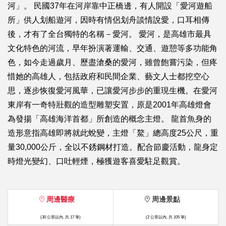
河」。 民國37年在河岸靠中正橋邊，有人開設「愛河遊船
所」供人划船遊河，因時有情侶划舟談情說愛，口耳相傳
後，才有了全台獨特的名稱－愛河。 愛河，是高雄市最具
文化特色的河流，早年扮演著運輸、交通、遊憩等多功能角
色，如今走過歲月、歷盡滄桑的愛河，雖曾飽嘗污染，但疼
惜她的高雄人，包括政府和民間企業、藝文人士都挖空心
思，逐步恢復愛河風華，已讓愛河步步的重現生機。在愛河
東岸有一奇特壯觀的造型雕塑安置，原是2001年高雄燈會
為發揚「高雄海洋首都」所創造的概念主燈。 龍首魚身的
造形意指高雄即將就此蛻變，主燈「鰲」總高度25公尺，重
量30,000公斤，全以不銹鋼材打造。配合節慶活動，龍身定
時燈光變幻、口吐輕煙，極獲遊客喜愛駐足觀賞。
周邊醫療
周邊景點
(30 公里以內, 共 17 筆)
(2 公里以內, 共 105 筆)