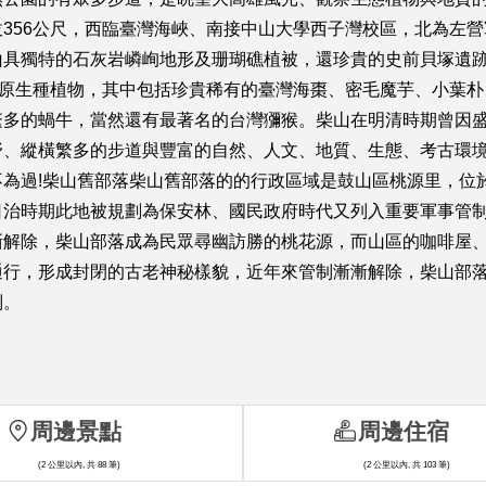
356公尺，西臨臺灣海峽、南接中山大學西子灣校區，北為左
山具獨特的石灰岩嶙峋地形及珊瑚礁植被，還珍貴的史前貝塚遺
的原生種植物，其中包括珍貴稀有的臺灣海棗、密毛魔芋、小葉
繁多的蝸牛，當然還有最著名的台灣獼猴。柴山在明清時期曾因
野、縱橫繁多的步道與豐富的自然、人文、地質、生態、考古環
為過!柴山舊部落柴山舊部落的的行政區域是鼓山區桃源里，位
日治時期此地被規劃為保安林、國民政府時代又列入重要軍事管
漸解除，柴山部落成為民眾尋幽訪勝的桃花源，而山區的咖啡屋
通行，形成封閉的古老神秘樣貌，近年來管制漸漸解除，柴山部
別。
周邊景點
周邊住宿
(2 公里以內, 共 88 筆)
(2 公里以內, 共 103 筆)