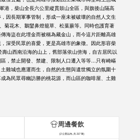
營軍港，柴山全長六公里縱貫鼓山全區，與旗後山隔高
跡，因長期軍事管制，形成一座未被破壞的自然人文生
朴、菊花木、鵝鑾鼻燈籠草、松葉蕨等。同時也護育著
盛傳海盜在此埋金而被稱為藏金山，而今這片距離高雄
境，深受民眾的喜愛，更是高雄市的象徵。因此形容柴
於壽山西南沿海的山上，舊部落依山傍海，自古居民以
制區，禁止開發、禁建、限制人口遷入等等…只有崎嶇
、土雞城也應運而生，自然的生態與遺世獨立的氛圍十
落成為民眾尋幽訪勝的桃花源，而山區的咖啡屋、土雞
周邊餐飲
(2 公里以內, 共 217 筆)