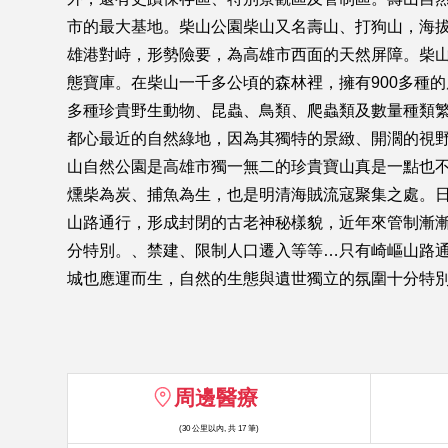
市的最大基地。柴山公園柴山又名壽山、打狗山，海拔
雄港對峙，形勢險要，為高雄市西面的天然屏障。柴
態寶庫。在柴山一千多公頃的森林裡，擁有900多種
多種珍貴野生動物、昆蟲、鳥類、爬蟲類及數量種類
都心最近的自然綠地，因為其獨特的景緻、開濶的視
山自然公園是高雄市獨一無二的珍貴寶山真是一點也不
燻柴為炭、捕魚為生，也是明清海賊流寇聚集之處。
山路通行，形成封閉的古老神秘樣貌，近年來管制漸
分特別。、禁建、限制人口遷入等等…只有崎嶇山路
城也應運而生，自然的生態與遺世獨立的氛圍十分特
周邊醫療
(30 公里以內, 共 17 筆)