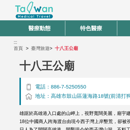
醫療動態
特色醫療
:::
首頁
臺灣旅遊
十八王公廟
十八王公廟
電話：886-7-5250550
地址：高雄市鼓山區蓮海路18號(前清打
雄踞於高雄港入口處的山岬上，視野寬闊美麗，廟宇建
18位中國商人跨海渡台由現今西子灣上岸墾荒，卻被
日人為了開闢高雄港，開鑿現今的西子灣山洞，不料工