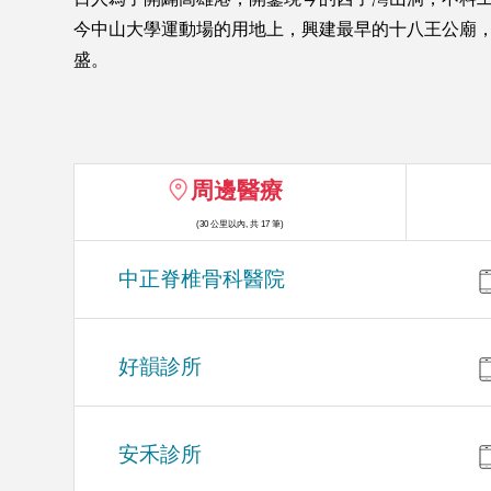
今中山大學運動場的用地上，興建最早的十八王公廟，
盛。
周邊醫療
(30 公里以內, 共 17 筆)
中正脊椎骨科醫院
好韻診所
安禾診所