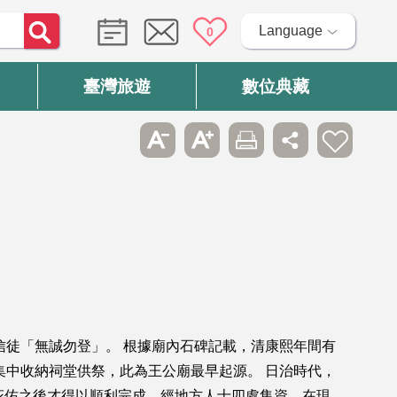
Language
0
臺灣旅遊
數位典藏
信徒「無誠勿登」。 根據廟內石碑記載，清康熙年間有
集中收納祠堂供祭，此為王公廟最早起源。 日治時代，
庇佑之後才得以順利完成，經地方人士四處集資，在現