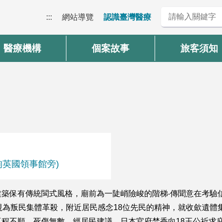
:::
網站導覽
認識臺灣醫療
醫療機構
個案故事
旅客須知
狗英國領事館旁)
築保有傳統閩式風格，廟前為一陡峭險峻的階梯‧傳聞意在考驗
視為叛民集體革殺，附近居民感念18位先民的精神，就收歛遺體
程不順、死傷無數，經居民建議，日本官府焚香向18王公祈求