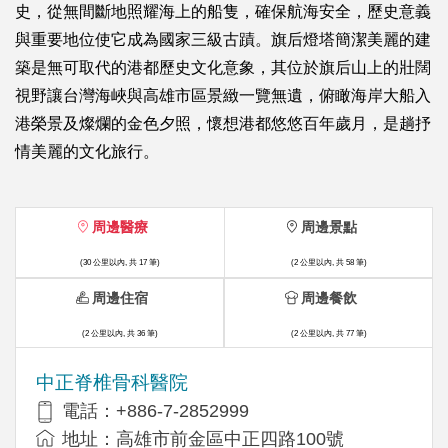
史，從無間斷地照耀海上的船隻，確保航海安全，歷史意義
與重要地位使它成為國家三級古蹟。旗后燈塔簡潔美麗的建
築是無可取代的港都歷史文化意象，其位於旗后山上的壯闊
視野讓台灣海峽與高雄市區景緻一覽無遺，俯瞰海岸大船入
港榮景及燦爛的金色夕照，懷想港都悠悠百年歲月，是趟抒
情美麗的文化旅行。
周邊醫療
周邊景點
(30 公里以內, 共 17 筆)
(2 公里以內, 共 58 筆)
周邊住宿
周邊餐飲
(2 公里以內, 共 36 筆)
(2 公里以內, 共 77 筆)
中正脊椎骨科醫院
電話：+886-7-2852999
地址：高雄市前金區中正四路100號