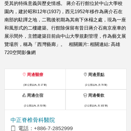
受其的特殊意義與歷史情感。 蔣介石行館位於中山大學校
園內，建於昭和12年(1937)，西元1952年移作為蔣介石在
南部的駐蹕之地，二戰後初期為其南下休榻之處，現為一座
和風形式的二樓建築。行館除保留有昔日蔣介石南京座車的
展示間外，主體建築目前由中山大學規劃管理，作為藝文展
覽場所，稱為「西灣藝廊」。 相關圖片: 相關連結: 高雄
720空間影像網
周邊醫療
周邊景點
(30 公里以內, 共 17 筆)
(2 公里以內, 共 70 筆)
周邊住宿
周邊餐飲
(2 公里以內, 共 53 筆)
(2 公里以內, 共 102 筆)
中正脊椎骨科醫院
電話：+886-7-2852999