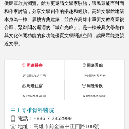
供民眾欣賞瀏覽。館方更邀請文學家駐館，讓民眾能面對面
和作家討論，分享文學創作的樂趣和經驗。高雄文學館建築
本身為一棟二層樓古典建築，並位在高雄市重要文教商業複
合區，緊鄰聞名遐邇的「城市光廊」。是一棟兼具文學創作
與文化休閒功能的多功能優質文學閱讀空間，讓民眾能更親
近文學。
周邊醫療
周邊景點
(30 公里以內, 共 17 筆)
(2 公里以內, 共 96 筆)
周邊住宿
周邊餐飲
(2 公里以內, 共 250 筆)
(2 公里以內, 共 432 筆)
中正脊椎骨科醫院
電話：+886-7-2852999
地址：高雄市前金區中正四路100號