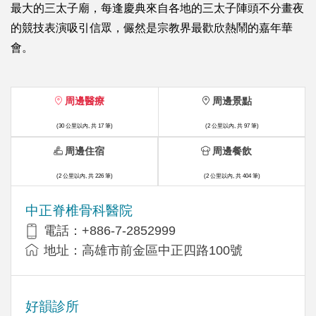
最大的三太子廟，每逢慶典來自各地的三太子陣頭不分畫夜
的競技表演吸引信眾，儼然是宗教界最歡欣熱鬧的嘉年華
會。
周邊醫療
周邊景點
(30 公里以內, 共 17 筆)
(2 公里以內, 共 97 筆)
周邊住宿
周邊餐飲
(2 公里以內, 共 226 筆)
(2 公里以內, 共 404 筆)
中正脊椎骨科醫院
電話：+886-7-2852999
地址：高雄市前金區中正四路100號
好韻診所