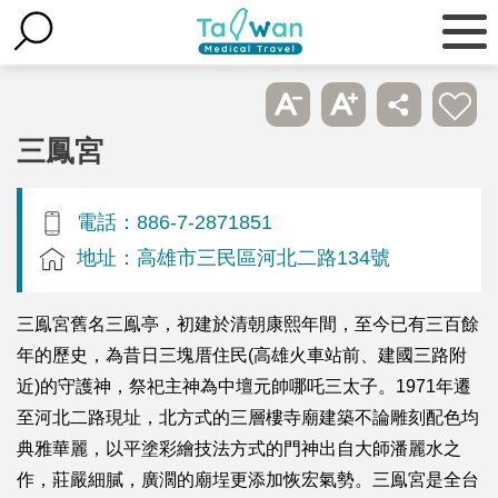
三鳳宮
電話：886-7-2871851
地址：高雄市三民區河北二路134號
三鳯宮舊名三鳯亭，初建於清朝康熙年間，至今已有三百餘
年的歷史，為昔日三塊厝住民(高雄火車站前、建國三路附
近)的守護神，祭祀主神為中壇元帥哪吒三太子。1971年遷
至河北二路現址，北方式的三層樓寺廟建築不論雕刻配色均
典雅華麗，以平塗彩繪技法方式的門神出自大師潘麗水之
作，莊嚴細膩，廣濶的廟埕更添加恢宏氣勢。三鳯宮是全台