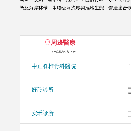
態及海岸林帶，串聯愛河流域與濕地生態，營造適合候鳥
周邊醫療
(30 公里以內, 共 17 筆)
中正脊椎骨科醫院
好韻診所
安禾診所