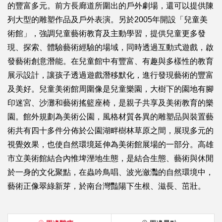
的豐富多元。前方長廊道所圍出的戶外劇場，還可以提供陳
列大型的雕塑作品及戶外表演。另於2005年開設「兒童美
術館」，強調兒童藝術教育及主動學習，提供兒童更多發
現、探索、體驗藝術經驗的場域，同時透過互動式遊戲，啟
發藝術創意潛能。在兒童館中有豐富、有趣與多樣性的教育
展示設計，讓孩子透過遊戲潛移默化，進行發現藝術的豐富
及美好。兒童美術館周圍像是兒童樂園，大樹下的園地有腳
印迷宮、沙灘和藝術搖籃座椅，是親子共享及美術教育的樂
園。館外規劃為美術公園，風格材質各異的雕塑品與裝置藝
術共有四十多件分佈於公園湖畔樹林草原之間，展現多元的
視覺效果，也使自然環境延伸為美術館展場的一部分。高雄
市立美術館結合內惟埤溼地生態，是結合生態、藝術與休閒
於一身的文化聚點，在蟲吟鳥唱、波光瀲灩的自然環境中，
藝術正像翠綠新芽，於南台灣豔陽下生根、滋長、茁壯。