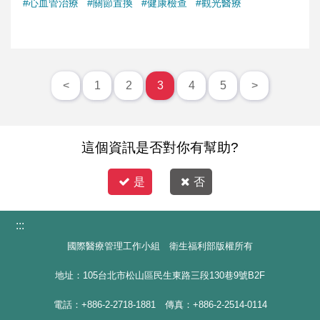
#心血管治療
#關節置換
#健康檢查
#觀光醫療
<
1
2
3
4
5
>
這個資訊是否對你有幫助?
是
否
:::
國際醫療管理工作小組 衛生福利部版權所有
地址：105台北市松山區民生東路三段130巷9號B2F
電話：+886-2-2718-1881 傳真：+886-2-2514-0114