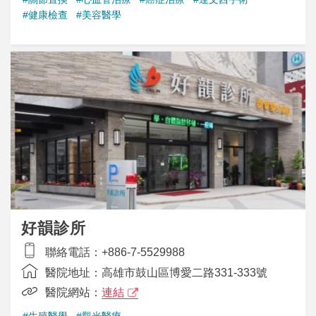
#健康檢查
#美容醫學
好韻診所
聯絡電話：
+886-7-5529988
醫院地址：
高雄市鼓山區博愛二路331-333號
醫院網站：
連結
#生殖醫學
#觀光醫療