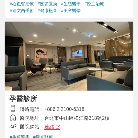
#心血管治療
#關節置換
#生殖醫學
#癌症治療
#達文西手術
#健康檢查
#美容醫學
孕醫診所
聯絡電話：
+886 2 2100-6318
醫院地址：
台北市中山區松江路318號2樓
醫院網站：
連結
#生殖醫學
#觀光醫療