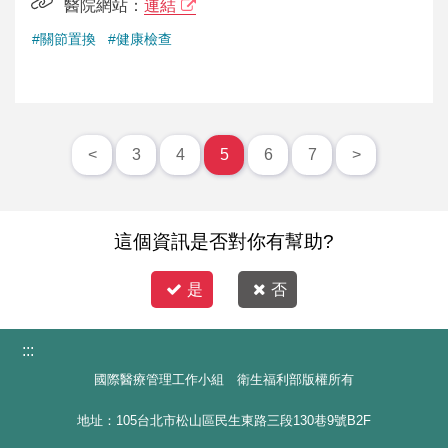
醫院網站：
連結
#關節置換
#健康檢查
<
3
4
5
6
7
>
這個資訊是否對你有幫助?
是
否
:::
國際醫療管理工作小組 衛生福利部版權所有
地址：105台北市松山區民生東路三段130巷9號B2F