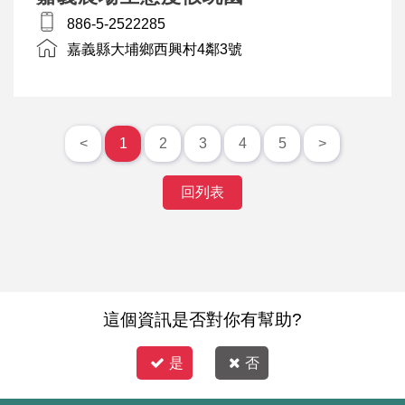
886-5-2522285
嘉義縣大埔鄉西興村4鄰3號
<
1
2
3
4
5
>
回列表
這個資訊是否對你有幫助?
是
否