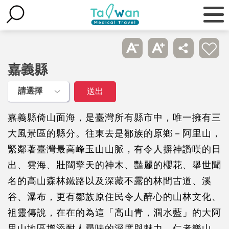
嘉義縣
嘉義縣倚山面海，是臺灣所有縣市中，唯一擁有三
大風景區的縣分。往東去是鄒族的原鄉－阿里山，
緊鄰著臺灣最高峰玉山山脈，有令人摒神讚嘆的日
出、雲海、壯闊擎天的神木、豔麗的櫻花、舉世聞
名的高山森林鐵路以及深藏不露的林間古道、溪
谷、瀑布，更有鄒族原住民令人醉心的山林文化、
祖靈傳說，在在的為這「高山青，澗水藍」的大阿
里山地區增添耐人尋味的深度與魅力。仁者樂山，