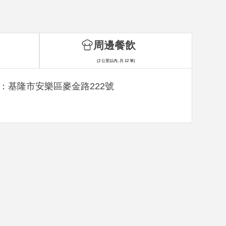
周邊餐飲
(2 公里以內, 共 12 筆)
：基隆市安樂區麥金路222號