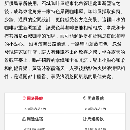
所供民眾所使用。石城咖啡屋經東北角管理處重新塑造之
後，成為東北角第一家特色景觀咖啡屋。咖啡屋採取多窗、
少牆、通風的空間設計，更能感受各方之美景。這裡口味的
咖啡都重新調製過，讓景色與咖啡更能相輔相成，拿鐵和卡
布其諾是石城咖啡的招牌，而可頌起酥堡和蛋糕是搭配咖啡
的小點心。 沿著濱海公路前進，一路望向蔚藍海色，忽然
發現這家咖啡店，讓人有種說不出的欣喜之感，坐在露天的
景觀平臺上，喝杯招牌的拿鐵和卡布其諾，配上小點心和柔
和的輕音樂，黃昏時彩霞滿天，入夜後點點漁火與浪濤聲相
伴，是避開都市塵囂、享受浪漫悠閒氣氛的最佳去處。
周邊醫療
周邊景點
(30 公里以內, 共 1 筆)
(2 公里以內, 共 3 筆)
周邊住宿
周邊餐飲
(2 公里以內, 共 0 筆)
(2 公里以內, 共 0 筆)