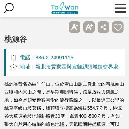
桃源谷
電話：886-2-24991115
地址：新北市貢寮區與宜蘭縣頭城鎮交界處
桃源谷昔名為綑牛仔山，位於雪山山脈主脊北段的灣坑頭山
西稜和內寮山之間，是早期農閒時候，孩童放牧與嬉戲之
地，如今是頗受遊客喜愛的健行路線之一，以長達三公里的
綠草平緩山坡著稱，峰頂獨立標高為海拔554.7公尺，桃源
谷大草原的坡地傾斜將近30度，迤邐400~500公尺，有如一
張大自然用心編織的綠色地毯，天氣晴朗時從草原上可以