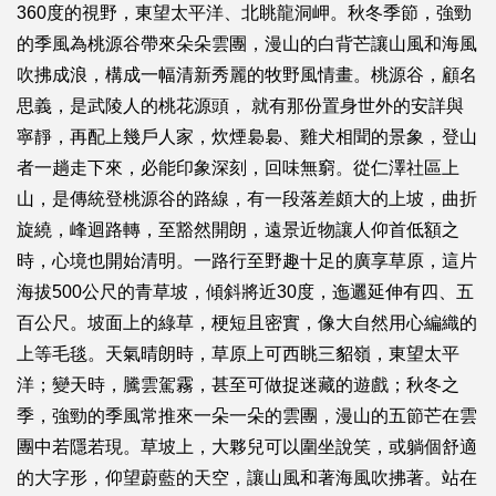
360度的視野，東望太平洋、北眺龍洞岬。秋冬季節，強勁
的季風為桃源谷帶來朵朵雲團，漫山的白背芒讓山風和海風
吹拂成浪，構成一幅清新秀麗的牧野風情畫。桃源谷，顧名
思義，是武陵人的桃花源頭， 就有那份置身世外的安詳與
寧靜，再配上幾戶人家，炊煙裊裊、雞犬相聞的景象，登山
者一趟走下來，必能印象深刻，回味無窮。從仁澤社區上
山，是傳統登桃源谷的路線，有一段落差頗大的上坡，曲折
旋繞，峰迴路轉，至豁然開朗，遠景近物讓人仰首低額之
時，心境也開始清明。一路行至野趣十足的廣享草原，這片
海拔500公尺的青草坡，傾斜將近30度，迤邐延伸有四、五
百公尺。坡面上的綠草，梗短且密實，像大自然用心編織的
上等毛毯。天氣晴朗時，草原上可西眺三貂嶺，東望太平
洋；變天時，騰雲駕霧，甚至可做捉迷藏的遊戲；秋冬之
季，強勁的季風常推來一朵一朵的雲團，漫山的五節芒在雲
團中若隱若現。草坡上，大夥兒可以圍坐說笑，或躺個舒適
的大字形，仰望蔚藍的天空，讓山風和著海風吹拂著。站在