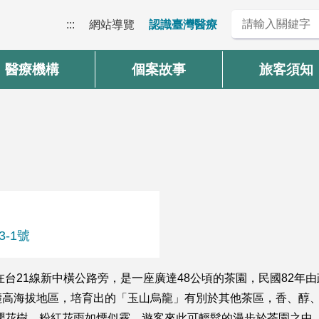
:::
網站導覽
認識臺灣醫療
醫療機構
個案故事
旅客須知
-1號
在台21線新中橫公路旁，是一座廣達48公頃的茶園，民國82
高海拔地區，培育出的「玉山烏龍」有別於其他茶區，香、醇、
棵櫻花樹，粉紅花雨如煙似霧，遊客來此可輕鬆的漫步於茶園之中