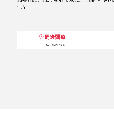
生活。
周邊醫療
(30 公里以內, 共 0 筆)