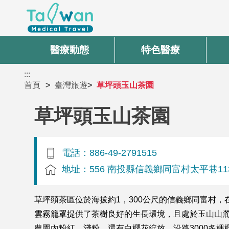
醫療動態
特色醫療
:::
首頁
臺灣旅遊
草坪頭玉山茶園
草坪頭玉山茶園
電話：886-49-2791515
地址：556 南投縣信義鄉同富村太平巷113
草坪頭茶區位於海拔約1，300公尺的信義鄉同富村，
雲霧籠罩提供了茶樹良好的生長環境，且處於玉山山麓
農園內粉紅、淺粉，還有白櫻花綻放，沿路3000多