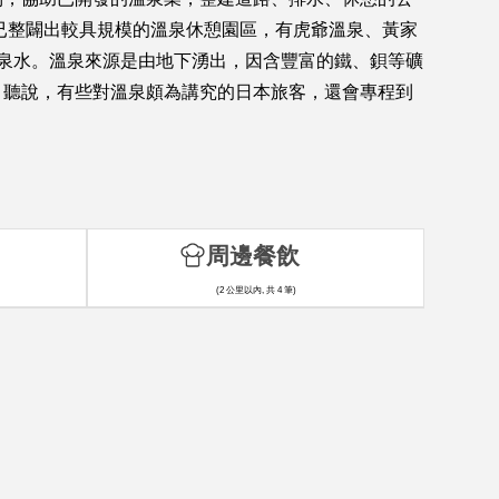
已整闢出較具規模的溫泉休憩園區，有虎爺溫泉、黃家
性泉水。溫泉來源是由地下湧出，因含豐富的鐵、鋇等礦
。聽說，有些對溫泉頗為講究的日本旅客，還會專程到
周邊餐飲
(2 公里以內, 共 4 筆)