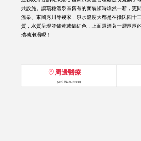
共設施。讓瑞穗溫泉區舊有的面貌頓時煥然一新，更間
溫泉、東岡秀川等幾家，泉水溫度大都是在攝氏四十三
質，水質呈現並鏽黃或鏽紅色，上面還漂著一層厚厚
瑞穗泡湯呢！
周邊醫療
(30 公里以內, 共 0 筆)