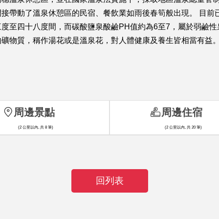
接帶動了溫泉休憩區的民宿、餐飲業如雨後春筍般出現。 目前
度至四十八度間，而碳酸鹽泉酸鹼PH值約為6至7，屬於弱鹼
的礦物質，稱作湯花或是溫泉花，對人體健康及養生皆相當有益
周邊景點
周邊住宿
(2 公里以內, 共 8 筆)
(2 公里以內, 共 20 筆)
回列表