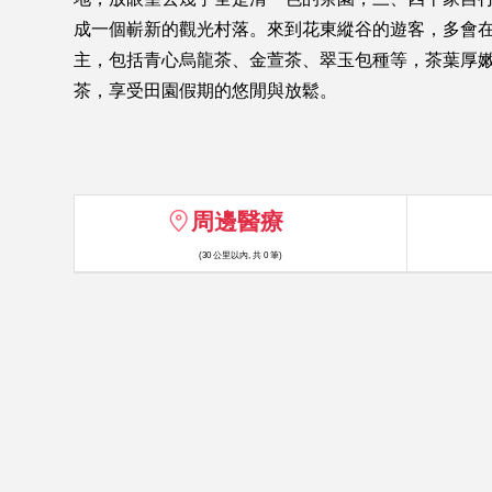
成一個嶄新的觀光村落。來到花東縱谷的遊客，多會在
主，包括青心烏龍茶、金萱茶、翠玉包種等，茶葉厚
茶，享受田園假期的悠閒與放鬆。
周邊醫療
(30 公里以內, 共 0 筆)