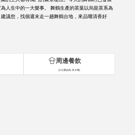
為人生中的一大樂事。 舞鶴生產的茶葉以烏龍茶系為
。建議您，找個週末走一趟舞鶴台地，來品嚐清香好
周邊餐飲
(2 公里以內, 共 6 筆)