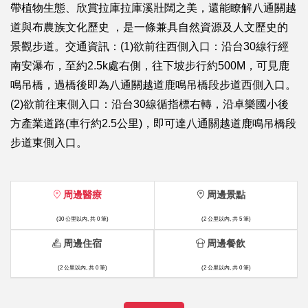
帶植物生態、欣賞拉庫拉庫溪壯闊之美，還能瞭解八通關越
道與布農族文化歷史 ，是一條兼具自然資源及人文歷史的
景觀步道。交通資訊：(1)欲前往西側入口：沿台30線行經
南安瀑布，至約2.5k處右側，往下坡步行約500M，可見鹿
鳴吊橋，過橋後即為八通關越道鹿鳴吊橋段步道西側入口。
(2)欲前往東側入口：沿台30線循指標右轉，沿卓樂國小後
方產業道路(車行約2.5公里)，即可達八通關越道鹿鳴吊橋段
步道東側入口。
周邊醫療
周邊景點
(30 公里以內, 共 0 筆)
(2 公里以內, 共 5 筆)
周邊住宿
周邊餐飲
(2 公里以內, 共 0 筆)
(2 公里以內, 共 0 筆)