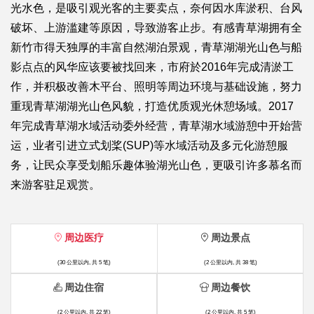
光水色，是吸引观光客的主要卖点，奈何因水库淤积、台风
破坏、上游滥建等原因，导致游客止步。有感青草湖拥有全
新竹市得天独厚的丰富自然湖泊景观，青草湖湖光山色与船
影点点的风华应该要被找回来，市府於2016年完成清淤工
作，并积极改善木平台、照明等周边环境与基础设施，努力
重现青草湖湖光山色风貌，打造优质观光休憩场域。2017
年完成青草湖水域活动委外经营，青草湖水域游憩中开始营
运，业者引进立式划桨(SUP)等水域活动及多元化游憩服
务，让民众享受划船乐趣体验湖光山色，更吸引许多慕名而
来游客驻足观赏。
周边医疗
周边景点
(30 公里以内, 共 5 笔)
(2 公里以内, 共 38 笔)
周边住宿
周边餐饮
(2 公里以内, 共 22 笔)
(2 公里以内, 共 5 笔)