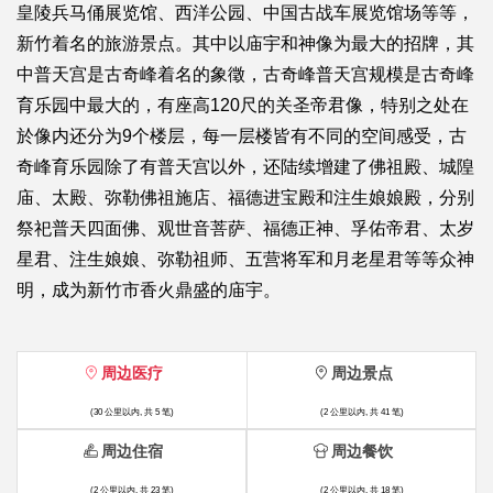
皇陵兵马俑展览馆、西洋公园、中国古战车展览馆场等等，
新竹着名的旅游景点。其中以庙宇和神像为最大的招牌，其
中普天宫是古奇峰着名的象徵，古奇峰普天宫规模是古奇峰
育乐园中最大的，有座高120尺的关圣帝君像，特别之处在
於像内还分为9个楼层，每一层楼皆有不同的空间感受，古
奇峰育乐园除了有普天宫以外，还陆续增建了佛祖殿、城隍
庙、太殿、弥勒佛祖施店、福德进宝殿和注生娘娘殿，分别
祭祀普天四面佛、观世音菩萨、福德正神、孚佑帝君、太岁
星君、注生娘娘、弥勒祖师、五营将军和月老星君等等众神
明，成为新竹市香火鼎盛的庙宇。
周边医疗
周边景点
(30 公里以内, 共 5 笔)
(2 公里以内, 共 41 笔)
周边住宿
周边餐饮
(2 公里以内, 共 23 笔)
(2 公里以内, 共 18 笔)