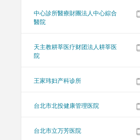
中心診所醫療財團法人中心綜合
醫院
天主教耕莘医疗财团法人耕莘医
院
王家玮妇产科诊所
台北市北投健康管理医院
台北市立万芳医院