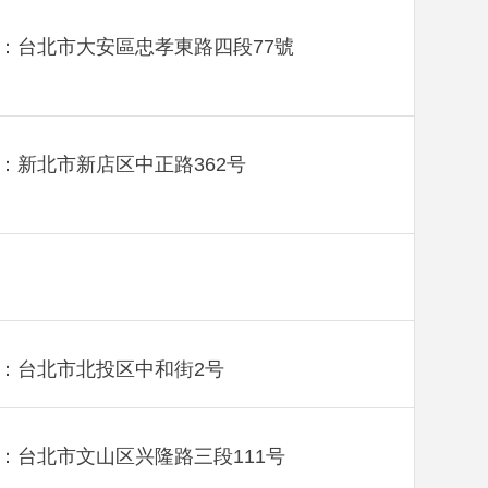
：台北市大安區忠孝東路四段77號
：新北市新店区中正路362号
：台北市北投区中和街2号
：台北市文山区兴隆路三段111号