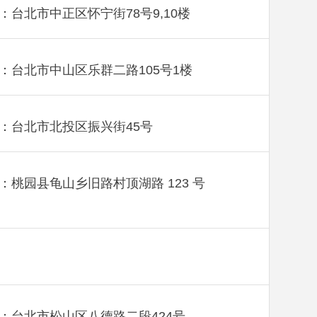
：台北市中正区怀宁街78号9,10楼
：台北市中山区乐群二路105号1楼
：台北市北投区振兴街45号
：桃园县龟山乡旧路村顶湖路 123 号
：台北市松山区八德路二段424号