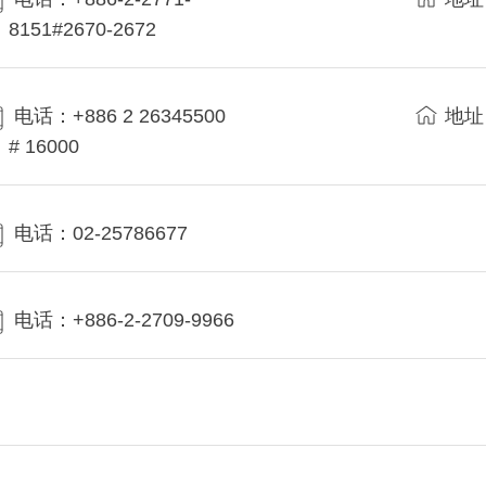
8151#2670-2672
电话：+886 2 26345500
地址
# 16000
电话：02-25786677
电话：+886-2-2709-9966