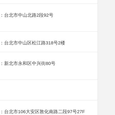
：台北市中山北路2段92号
：台北市中山区松江路318号2楼
：新北市永和区中兴街80号
：台北市106大安区敦化南路二段97号27F