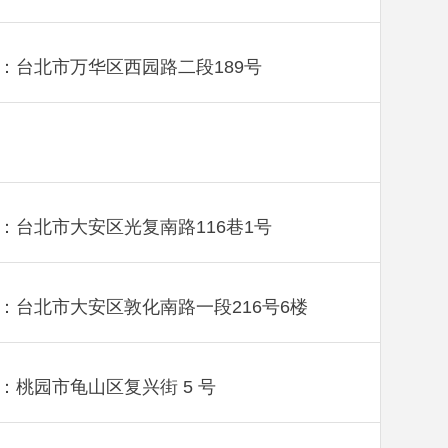
：台北市万华区西园路二段189号
：台北市大安区光复南路116巷1号
：台北市大安区敦化南路一段216号6楼
：桃园市龟山区复兴街 5 号