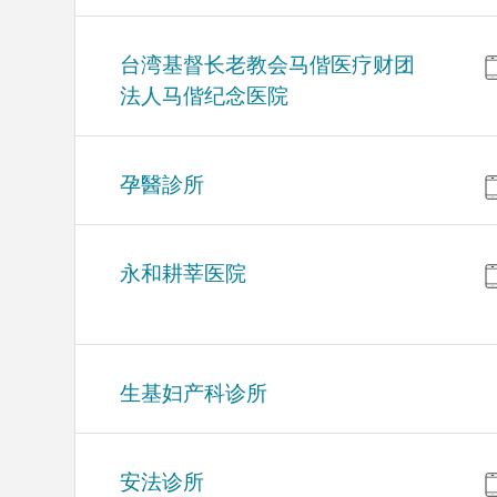
台湾基督长老教会马偕医疗财团
法人马偕纪念医院
孕醫診所
永和耕莘医院
生基妇产科诊所
安法诊所