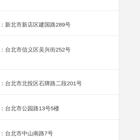
：新北市新店区建国路289号
：台北市信义区吴兴街252号
：台北市北投区石牌路二段201号
：台北市公园路13号5楼
：台北市中山南路7号