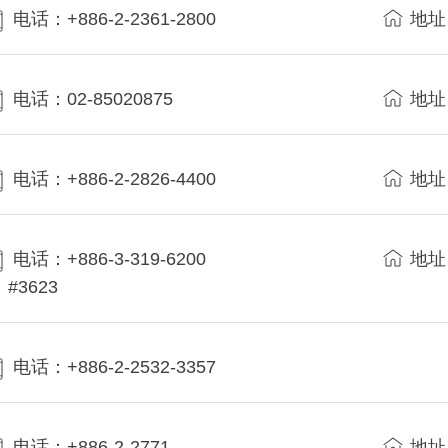
电话：+886-2-2361-2800
地址
电话：02-85020875
地址
电话：+886-2-2826-4400
地址
电话：+886-3-319-6200
地址
#3623
电话：+886-2-2532-3357
电话：+886-2-2771-
地址