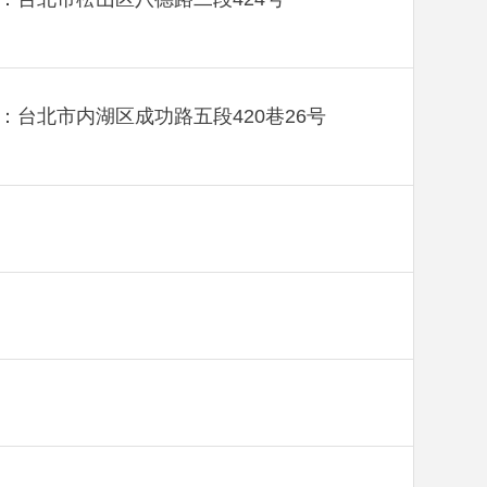
：台北市内湖区成功路五段420巷26号