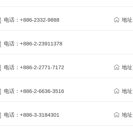
电话：+886-2332-9888
地址
电话：+886-2-23911378
电话：+886-2-2771-7172
地址
电话：+886-2-6636-3516
地址
电话：+886-3-3184301
地址