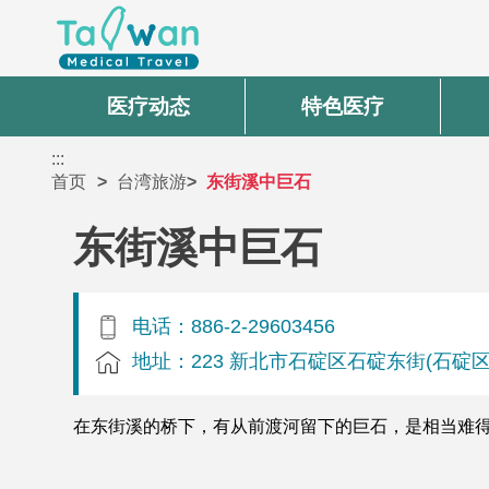
医疗动态
特色医疗
:::
首页
台湾旅游
东街溪中巨石
东街溪中巨石
电话：886-2-29603456
地址：223 新北市石碇区石碇东街(石碇区
在东街溪的桥下，有从前渡河留下的巨石，是相当难