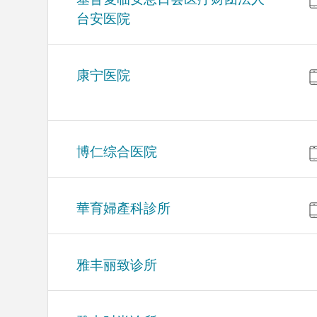
台安医院
康宁医院
博仁综合医院
華育婦產科診所
雅丰丽致诊所