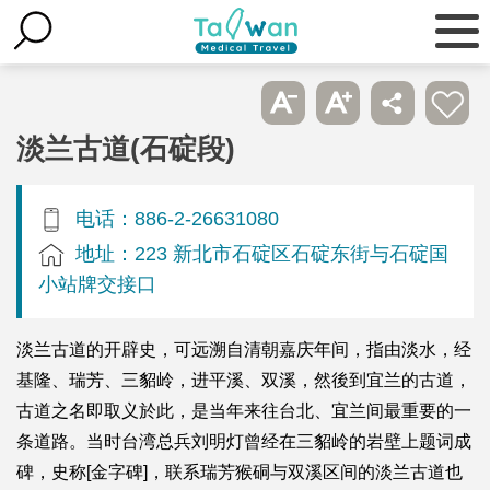
淡兰古道(石碇段)
电话：886-2-26631080
地址：223 新北市石碇区石碇东街与石碇国
小站牌交接口
淡兰古道的开辟史，可远溯自清朝嘉庆年间，指由淡水，经
基隆、瑞芳、三貂岭，进平溪、双溪，然後到宜兰的古道，
古道之名即取义於此，是当年来往台北、宜兰间最重要的一
条道路。当时台湾总兵刘明灯曾经在三貂岭的岩壁上题词成
碑，史称[金字碑]，联系瑞芳猴硐与双溪区间的淡兰古道也