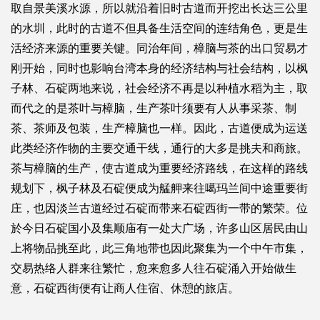
取自景美溪水源，所以就沿着旧时古道而开挖出长达三公里
的水圳，此时的古道不但具备生活空间的连结角色，更是生
活经济来源的重要关键。同治年间，樟脑与茶的出口贸易才
刚开始，同时也影响台湾本身的经济结构与社会结构，以枫
子林、石碇两地来说，社会经济不再是以种植水稻为主，取
而代之的是茶叶与樟脑，生产茶叶须要有人从事采茶、制
茶、茶师及包装，生产樟脑也一样。因此，古道便成为运送
此类经济作物的主要交通干线，通行的大多是挑夫和商旅。
茶与樟脑的生产，使古道成为重要经济路线，在这样的路线
规划下，枫子林及石碇便成为艋舺来往噶玛兰间中途重要街
庄，也因淡兰古道经过石碇而带来石碇西街一带的繁荣。位
於今日石碇国小及集顺庙有一处大广场，许多山区居民由山
上将物品挑至此，此三角地带也因此聚集为一个中午市集，
交易热络人群来往繁忙，愈来愈多人往石碇涌入开始做生
意，石碇西街便有让商人住宿、休憩的旅店。