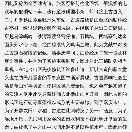
因此又称为金字碑古道。旅客可搭前往北回线、平溪线的电
联车於猴硐站下车，步行至猴硐国小旁，即可接上古道入
口，并翻越山岭至牡丹火车站。古道路线是由台北的艋舺经
古亭村，经过观音岭脚至深坑街，在经枫子林出口石碇街，
穿越乌涂崛岭，涉湾潭渡经莺仔濑、石槽坑、四堵寮到达金
面头分水仑下领，经由礁溪街入噶玛兰城。此为文献中对淡
兰古道石碇段的记载。清嘉庆年间，由於经历了朱一贵及林
爽文事件，并且为了实施屯番制度，因此对北三貂防务相当
重视，在北台山区先後修筑了许多山道，所以古道的基本意
义也在防民乱番害的军事意图中渐渐展现。古道影响社会生
活是藉由军事防备而使得区域具安全性，也才会有越来越多
的安溪人使用此交通路线涌入北拳山山区开垦，因此古道的
形成正是石碇等聚落得以成形的主要命脉。到了嘉庆末年，
为了开辟农田种水稻，古道在此则转换了另一种涵意，为了
灌溉水稻，先民利用家乡的农田水利技术在此地开垦新的生
命，由於枫子林之山中水涧水源不足以种植水稻，因此必须