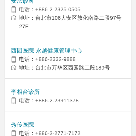
安法诊所
电话：+886-2-2325-0505
地址：台北市106大安区敦化南路二段97号
27F
西园医院-永越健康管理中心
电话：+886-2332-9888
地址：台北市万华区西园路二段189号
李相台诊所
电话：+886-2-23911378
秀传医院
电话：+886-2-2771-7172