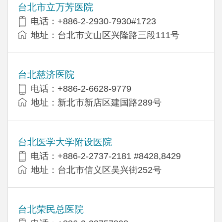
台北市立万芳医院
电话：+886-2-2930-7930#1723
地址：台北市文山区兴隆路三段111号
台北慈济医院
电话：+886-2-6628-9779
地址：新北市新店区建国路289号
台北医学大学附设医院
电话：+886-2-2737-2181 #8428,8429
地址：台北市信义区吴兴街252号
台北荣民总医院