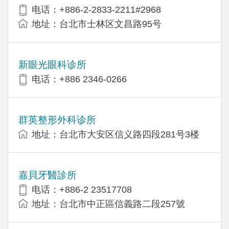
电话：+886-2-2833-2211#2968
地址：台北市士林区文昌路95号
新眼光眼科诊所
电话：+886 2346-0266
群英整形外科诊所
地址：台北市大安区信义路四段281号3楼
嘉貝牙醫診所
电话：+886-2 23517708
地址：台北市中正區信義路二段257號