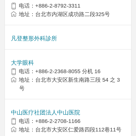
电话：+886-2-8792-3311
地址：台北市内湖区成功路二段325号
凡登整形外科診所
大学眼科
电话：+886-2-2368-8055 分机 16
地址：台北市大安区新生南路三段 54 之 3
号
中山医疗社团法人中山医院
电话：+886-2-2708-1166
地址：台北市大安区仁爱路四段112巷11号