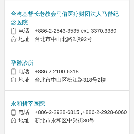
台湾基督长老教会马偕医疗财团法人马偕纪
念医院
电话：+886-2-2543-3535 ext. 3370,3380
地址：台北市中山北路2段92号
孕醫診所
电话：+886 2 2100-6318
地址：台北市中山区松江路318号2楼
永和耕莘医院
电话：+886-2-2928-6815 ,+886-2-2928-6060
地址：新北市永和区中兴街80号