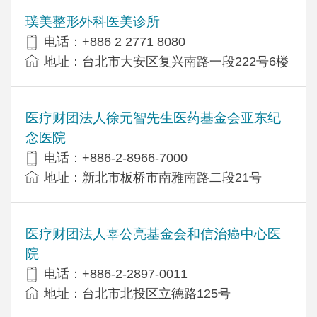
璞美整形外科医美诊所
电话：+886 2 2771 8080
地址：台北市大安区复兴南路一段222号6楼
医疗财团法人徐元智先生医药基金会亚东纪
念医院
电话：+886-2-8966-7000
地址：新北市板桥市南雅南路二段21号
医疗财团法人辜公亮基金会和信治癌中心医
院
电话：+886-2-2897-0011
地址：台北市北投区立德路125号