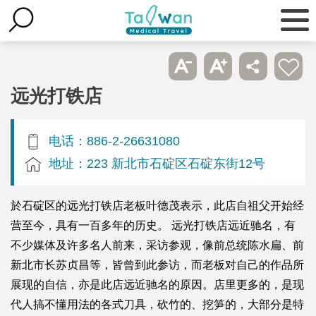
远光打铁店
电话：886-2-26631080
地址：223 新北市石碇区石碇东街12号
於石碇区的远光打铁店老板叶德茂表示，此店自祖父开始经
营至今，具有一百多年的历史。 远光打铁店远近驰名，有
不少媒体及许多名人前来，采访参观，像前总统陈水扁、前
新北市长苏贞昌等，皆曾到此参访，而老板对自己的作品所
展现的自信，亦是此店远近驰名的原因。店里更多的，是现
代人搞不懂用法的各式刀具，砍竹的、挖笋的，大部分是特