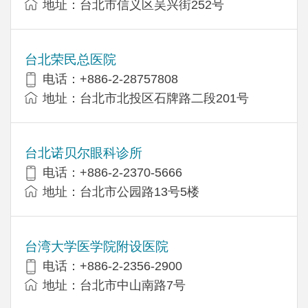
地址：台北市信义区吴兴街252号
台北荣民总医院
电话：+886-2-28757808
地址：台北市北投区石牌路二段201号
台北诺贝尔眼科诊所
电话：+886-2-2370-5666
地址：台北市公园路13号5楼
台湾大学医学院附设医院
电话：+886-2-2356-2900
地址：台北市中山南路7号