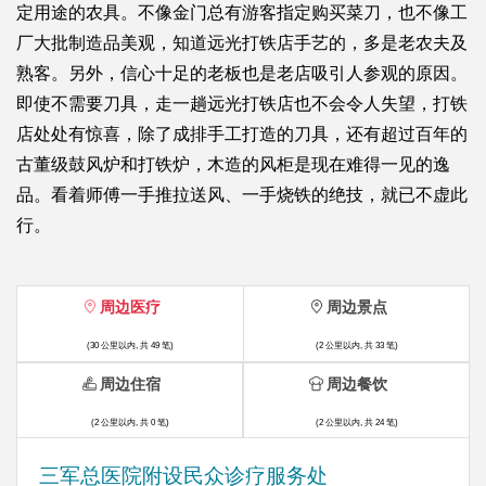
定用途的农具。不像金门总有游客指定购买菜刀，也不像工
厂大批制造品美观，知道远光打铁店手艺的，多是老农夫及
熟客。另外，信心十足的老板也是老店吸引人参观的原因。
即使不需要刀具，走一趟远光打铁店也不会令人失望，打铁
店处处有惊喜，除了成排手工打造的刀具，还有超过百年的
古董级鼓风炉和打铁炉，木造的风柜是现在难得一见的逸
品。看着师傅一手推拉送风、一手烧铁的绝技，就已不虚此
行。
周边医疗
周边景点
(30 公里以内, 共 49 笔)
(2 公里以内, 共 33 笔)
周边住宿
周边餐饮
(2 公里以内, 共 0 笔)
(2 公里以内, 共 24 笔)
三军总医院附设民众诊疗服务处