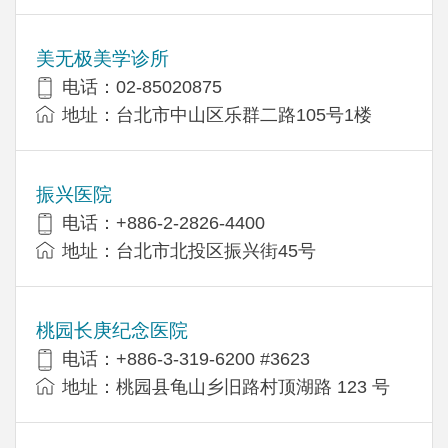
美无极美学诊所
电话：02-85020875
地址：台北市中山区乐群二路105号1楼
振兴医院
电话：+886-2-2826-4400
地址：台北市北投区振兴街45号
桃园长庚纪念医院
电话：+886-3-319-6200 #3623
地址：桃园县龟山乡旧路村顶湖路 123 号