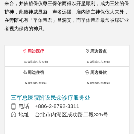
来台，并依赖保仪尊王保佑而得以开垦顺利，成为三姓的保
护神，此後神威显赫，声名远播。庙内除主神保仪大夫外，
在旁陪祀有「孚佑帝君」吕洞宾，而孚佑帝君最常被煤矿业
者视为保佑的神只。
周边医疗
周边景点
(30 公里以内, 共 49 笔)
(2 公里以内, 共 34 笔)
周边住宿
周边餐饮
(2 公里以内, 共 0 笔)
(2 公里以内, 共 24 笔)
三军总医院附设民众诊疗服务处
电话：+886-2-8792-3311
地址：台北市内湖区成功路二段325号