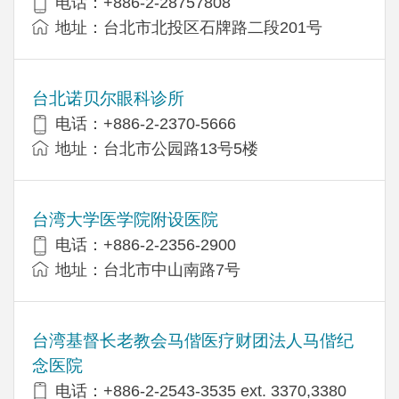
电话：+886-2-28757808
地址：台北市北投区石牌路二段201号
台北诺贝尔眼科诊所
电话：+886-2-2370-5666
地址：台北市公园路13号5楼
台湾大学医学院附设医院
电话：+886-2-2356-2900
地址：台北市中山南路7号
台湾基督长老教会马偕医疗财团法人马偕纪
念医院
电话：+886-2-2543-3535 ext. 3370,3380