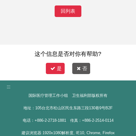
回列表
这个信息是否对你有帮助?
是
否
:::
国际医疗管理工作小组 卫生福利部版权所有
地址：105台北市松山区民生东路三段130巷9号B2F
电话：+886-2-2718-1881 传真：+886-2-2514-0114
建议浏览器:1920x1080解析度, IE10, Chrome, Firefox