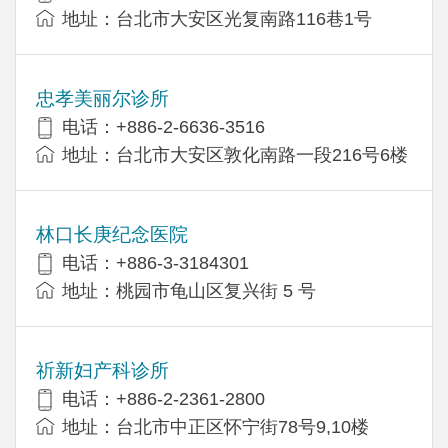
地址：台北市大安区光复南路116巷1号
忠孝美丽尔诊所
电话：+886-2-6636-3516
地址：台北市大安区敦化南路一段216号6楼
林口长庚纪念医院
电话：+886-3-3184301
地址：桃园市龟山区复兴街 5 号
祈新妇产科诊所
电话：+886-2-2361-2800
地址：台北市中正区怀宁街78号9,10楼