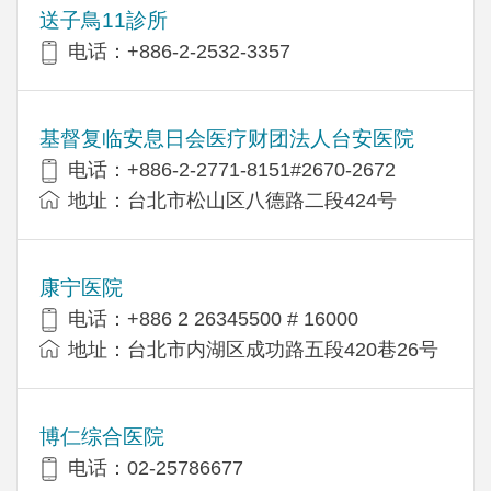
送子鳥11診所
电话：+886-2-2532-3357
基督复临安息日会医疗财团法人台安医院
电话：+886-2-2771-8151#2670-2672
地址：台北市松山区八德路二段424号
康宁医院
电话：+886 2 26345500 # 16000
地址：台北市内湖区成功路五段420巷26号
博仁综合医院
电话：02-25786677