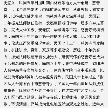
史悠久，民国五年日据时期由林通等地方人士创建「慈善
堂」，迄台湾光复後，由律航法师主持，从事整顿，树立道
风，以持戒念佛为宗旨，为慈善寺建立深厚基础。民国五十
二年振光法师接任住持，发愿整顿老旧佛寺，经多方奔走募
款，完成大雄宝殿、安老院、华藏塔等工程，慈善寺规模初
具，民国六十年并举行第一届护国千佛大戒，此乃佛门盛
事，仪式庄严隆重盛况空前。民国七十三年，慈善寺再度翻
修，扩建讲堂、斋堂、寮房等多项建设，历经二十年的努
力，振光法师锐意革新发扬光大，建筑宏伟的慈善寺已成为
全台知名的庄严佛刹。民国八十年，惠空法师成立「财团法
人台中慈善寺文教基金会」，创办佛学院与台中观音线，以
慈悲为怀的精神加入社会服务行列。民国八十七年成立「财
团法人台湾省台中市慈善寺」，民国九十年由宏灿法师接任
董事长，除推动寺务并广开善门，在讲堂推广艺文活动，走
入社区与民众结缘。慈善寺寺貌，壮观雄伟，庭园风光雅
致，环境清幽，俨然成为北屯地区郊游观光之胜地。近年来