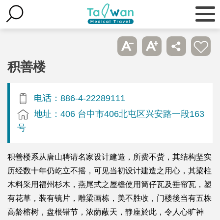
积善楼
电话：886-4-22289111
地址：406 台中市406北屯区兴安路一段163
号
积善楼系从唐山聘请名家设计建造，所费不赀，其结构坚实
历经数十年仍屹立不摇，可见当初设计建造之用心，其梁柱
木料采用福州杉木，燕尾式之屋檐使用筒仔瓦及垂帘瓦，塑
有花草，装有镜片，雕梁画栋，美不胜收，门楼後当有五株
高龄榕树，盘根错节，浓荫蔽天，静座於此，令人心旷神