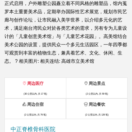
正式启用，户外雕塑公园矗立着不同风格的雕塑品，馆内蒐
罗本土重要美术品，定期举办国际性艺术展览，规划市民艺
廊与创作论坛，让市民融入美学世界，以介绍多元化的艺
术，满足南台湾民众对於各类艺术的需求，另有专为儿童设
计的「儿童创意美术馆」与「儿童艺术花园」。高美馆结合
美术公园的设置，提供民众一个多元生活园区，一年四季都
可观赏到丰富的植物生态，兼具着艺术、文化、休闲、生
态。 ? 相关图片: 相关连结: 高雄市立美术馆
周边医疗
周边景点
(30 公里以内, 共 17 笔)
(2 公里以内, 共 59 笔)
周边住宿
周边餐饮
(2 公里以内, 共 76 笔)
(2 公里以内, 共 126 笔)
中正脊椎骨科医院