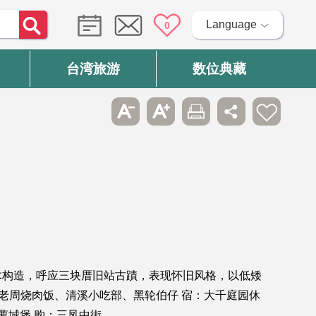
Language
0
台湾旅游
数位典藏
木构造，呼应三块厝旧站古蹟，表现怀旧风格，以低矮
热饮、老周烧肉饭、清溪小吃部、黑轮伯仔 宿：大千庭园休
萝城堡 购：三凤中街