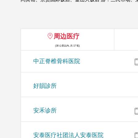
周边医疗
(30 公里以内, 共 17 笔)
中正脊椎骨科医院
好韻診所
安禾诊所
安泰医疗社团法人安泰医院