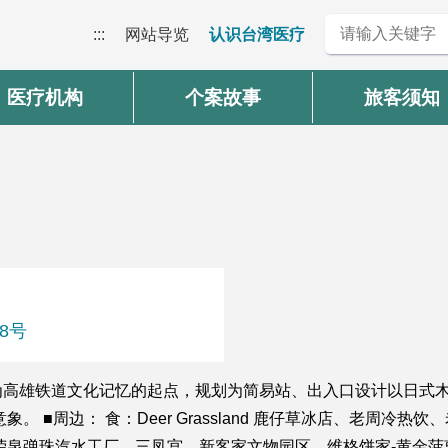
:::
网站导览
认识台湾医疗
医疗机构
个案故事
旅客须知
8号
为高雄铁道文化记忆的起点，规划为简易站、出入口设计以日式
 ■周边： 食：Deer Grassland 鹿仔草冰店、老周冷
荣泉弹珠汽水工厂、三凤宫、新客家文物园区、维格饼家-黄金菠