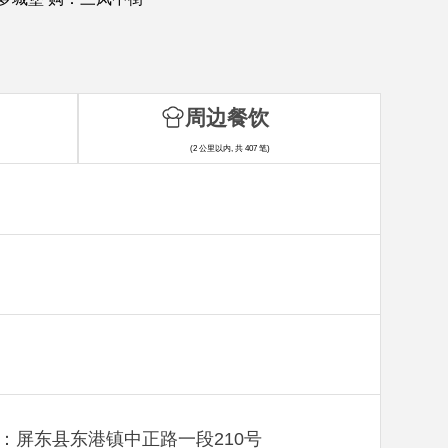
周边餐饮
(2 公里以内, 共 407 笔)
：屏东县东港镇中正路一段210号