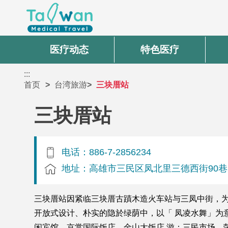
医疗动态
特色医疗
:::
首页
台湾旅游
三块厝站
三块厝站
电话：886-7-2856234
地址：高雄市三民区凤北里三德西街90巷
三块厝站因紧临三块厝古蹟木造火车站与三凤中街，
开放式设计、朴实的隐於绿荫中，以「 凤凌水舞」为意象。
闲宾馆、京赏国际饭店、金山大饭店 游：三民市场、