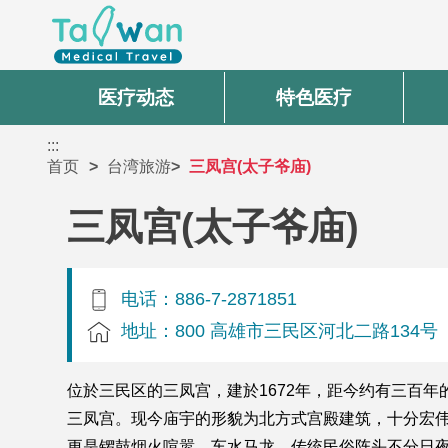
医疗动态
特色医疗
:::
首页
台湾旅游
三凤宫(太子爷庙)
三凤宫(太子爷庙)
电话：886-7-2871851
地址：800 高雄市三民区河北二路134号
位於三民区的三凤宫，建於1672年，距今约有三百
三凤宫。现今庙宇的形貌为北方式宫殿建筑，十分宏伟
更是锣鼓烟火喧嚣、车水马龙，传统民俗阵头不分日夜接续