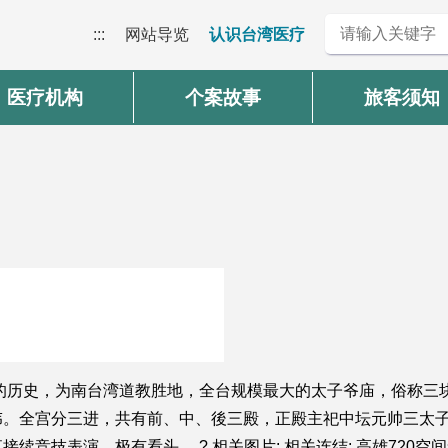
:::
网站导览
认识台湾医疗
医疗机构
个案故事
旅客须知
年的历史，为南台湾道教胜地，全台规模最大的太子爷庙，俗称三
。全宫分三进，共有前、中、後三殿，正殿主祀中坛元帅三太子
竞技表演，极有看头。 ? 相关图片: 相关连结: 高雄720空