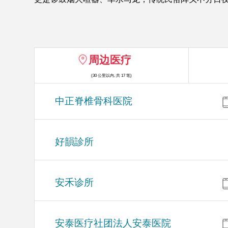
周边医疗
(30 公里以内, 共 17 笔)
中正脊椎骨科医院
好韻診所
安禾诊所
安泰医疗社团法人安泰医院