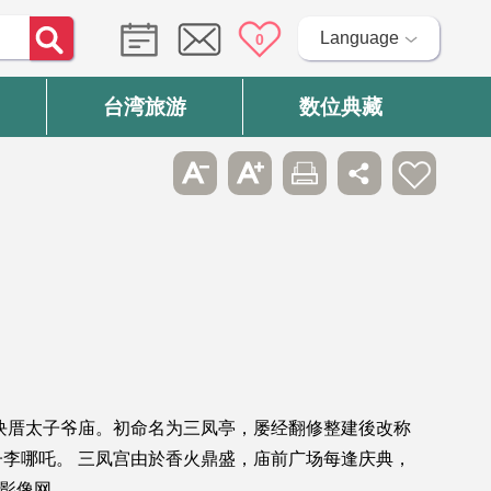
Language
0
台湾旅游
数位典藏
块厝太子爷庙。初命名为三凤亭，屡经翻修整建後改称
李哪吒。 三凤宫由於香火鼎盛，庙前广场每逢庆典，
间影像网