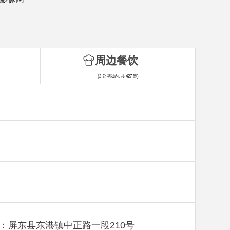
周边餐饮
(2 公里以内, 共 427 笔)
：屏东县东港镇中正路一段210号